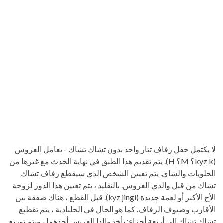
لا يكتمل حفل زفاف تتار واحد بدون تشاك تشاك - يعامل العروس
(kyz k؟ M؟ H). يتم تقديم هذا الطبق في نهاية الحدث مع غيرها من
الحلويات والشاي. يتم تعيين الشخص الذي سيقطع زفاف تشاك
تشاك من قبل والدي العروس. بالتقليد ، يتم تعيين هذا الدور لزوجة
الأخ الأكبر أو لعمة جديدة (kyz jingi). قبل القطع ، هناك صفقة بين
الأقارب وضيوف الزفاف. كما هو الحال في الجلبادية ، يتم تقطيع
تشاك تشاك إلى أربعة أجزاء: يأخذ والدا العريس أحدهما ، ويتم توزيع