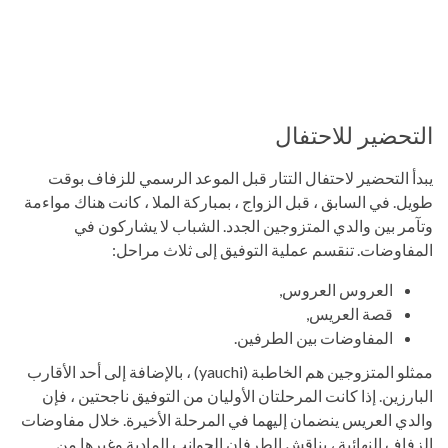
التحضير للاحتفال
يبدأ التحضير لاحتفال التتار قبل الموعد الرسمي للزفاف بوقت
طويل. في السابق ، قبل الزواج ، بمباركة الملا ، كانت هناك مواءمة
وتآمر بين والدي المتزوجين الجدد. الشباب لا يشاركون في
المفاوضات. تنقسم عملية التوفيق إلى ثلاث مراحل:
العروس العروس,
قصة العريس,
المفاوضات بين الطرفين.
ممثلو المتزوجين هم الخاطبة (yauchi) ، بالإضافة إلى أحد الأقارب
البارزين. إذا كانت المرحلتان الأوليان من التوفيق ناجحتين ، فإن
والدي العريس ينضمان إليهما في المرحلة الأخيرة. خلال مفاوضات
الزفاف النهائية ، يناقش الطرفان الجوانب المادية وغيرها من