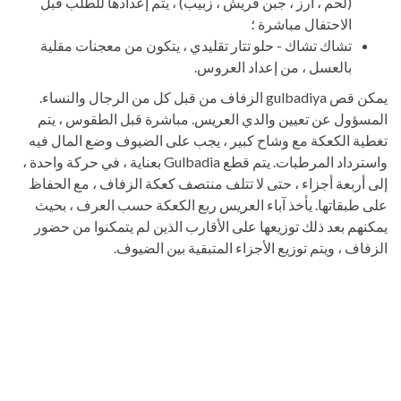
(لحم ، أرز ، جبن قريش ، زبيب) ، يتم إعدادها للطلب قبل
الاحتفال مباشرة ؛
تشاك تشاك - حلو تتار تقليدي ، يتكون من معجنات مقلية
بالعسل ، من إعداد العروس.
يمكن قص gulbadiya الزفاف من قبل كل من الرجال والنساء.
المسؤول عن تعيين والدي العريس. مباشرة قبل الطقوس ، يتم
تغطية الكعكة مع وشاح كبير ، يجب على الضيوف وضع المال فيه
واسترداد المرطبات. يتم قطع Gulbadia بعناية ، في حركة واحدة ،
إلى أربعة أجزاء ، حتى لا تتلف منتصف كعكة الزفاف ، مع الحفاظ
على طبقاتها. يأخذ آباء العريس ربع الكعكة حسب العرف ، بحيث
يمكنهم بعد ذلك توزيعها على الأقارب الذين لم يتمكنوا من حضور
الزفاف ، ويتم توزيع الأجزاء المتبقية بين الضيوف.