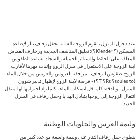
عند دخول المنزل ، تقوم الزوجة الشابة بحفل زفاف تتار لإضاءة
المسكن (؟ Kiender؟): تعليق المناشف الجديدة وزخارف القماش
المعلقة على الحائط والستائر الجميلة والسجاد. تساعد الطقوس
ابنة الزوجة على الاستقرار في منزل الزوج وإثبات مهرها لأقارب
الزوج. طقوس الزفاف - مرافقة العروس والعريس من خلال الماء
(soules to؟ Rs؟ T؟) - فرصة لابنة الزوج لإظهار تدبير شؤون
المنزل ، والدقة: كلما قل انسكاب الماء ، كلما زاد احترامها لها. ينتقل
انتقال الزوجة إلى زوجها بتبادل الهدايا وحفل زفاف في المنزل
الجديد.
وليمة العرس والحلويات الوطنية
ينطوي حفل زفاف التتار على وليمة واسعة مع عدد كبير من