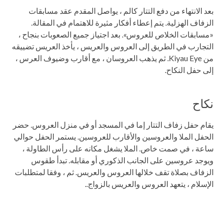
بعد الانتهاء من دفع التتار كالم ، يواصل المقدم عقد مسابقات
الزفاف الهزلية. يتم إعطاء أفكار مثيرة للاهتمام في المقالة.
«مسابقات الخلاص للعروس». بعد اجتياز جميع الصعوبات بنجاح ،
التجارب في الطريق إلى العروس والعريس ، يأخذ العريس تضييقه
من Kiyau Eye. ثم يذهب العروسان ، مع أقارب وضيوف العرس ،
إلى حفل النكاح.
نكاح
يقام حفل زفاف التتار إما في المسجد أو في منزل العروس. حضر
الحفل الملا والعروسين والأقارب للعروسين. يستمر الحفل حوالي
ساعة ، في صمت خاص. الملا يشغل مكانه على رأس الطاولة ،
ويوجد عروسين على الجانب الذكوري أو مقابله. تبدأ طقوس
الزفاف بصلاة تقف خلالها العروس والعريس. ثم ، وفقا لمتطلبات
الإسلام ، يتعهد العروس والعريس بالزواج..