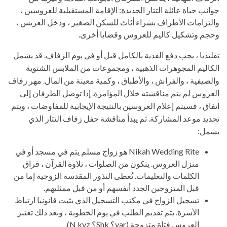
جوانب حياة عائلة التتار الجديدة: الإقامة المستقبلية للعروسين ،
والتزامات الأطراف بشراء أثاث للسكن الصغير ، ودخل العريس ،
وحجم وتشكيل كاليم للعروس وقضايا أخرى.
تقليديا ، يجب دفع الفدية بالكامل قبل أو في يوم الزفاف. قد يشمل
الكاليم المجوهرات الذهبية ، ومجموعات من الملابس الشتوية
والصيفية ، والفراش ، والأطباق ، وكمية معينة من المال. مهر زفاف
العروس لم يتم مناقشته خلال المؤامرة. إذا توصل الطرفان إلى
اتفاق ، فسيتم إعلام العروسين بالنتيجة الإيجابية للمفاوضات ، ويتم
تحديد موعد المشاركة. ثم يبدأ مناقشة حفل زفاف التتار الذي
يشمل:
Nikah Wedding Rite هو زواج مسلم يتم في مسجد أو في
منزل العروس. يتكون من الصلوات ، تلاوة القرآن ، فراق
الكلمات والتعليمات. تُعطى النذور المقدسة الزوجية إما من
قبل المتزوجين الجدد أنفسهم أو من قبل ممثليهم.
تسجيل الزواج في مكتب التسجيل الذي يثبت قانونيا ارتباط
الأسرة. يتم تقديم الطلب في يوم الخطوبة ، وبعد ذلك تعتبر
العروس فتاة متزوجة (yar؟ Shk؟ N kyz).