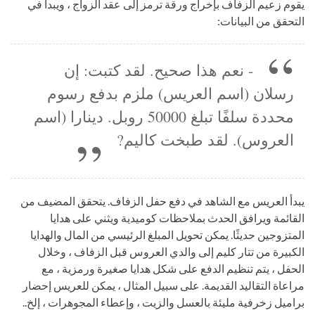
يقوم زعيم الزفاف بإخراج ورقة ترمز إلى عقد الزواج ، ويبدأ في
التحقق من البيانات:
- نعم هذا صحيح. لقد كتبت: إن
رسلان (اسم العريس) ملزم بدفع رسوم
محددة سلفًا تبلغ 50000 روبل. دينارا (اسم
العروس). لقد طبخت كاليم?
يبدأ العريس مع الشاهد في دفع حفل الزفاف. يتحقق المضيف من
القائمة ويرافق الحدث بملاحظات كوميدية ويثني على هدايا
المتزوجين حديثًا. يمكن تحويل المبلغ الرئيسي من المال والهدايا
الكبيرة من تتار كليم إلى والدي العروس قبل الزفاف ، وخلال
الحفل ، يتم تنظيم الدفع على شكل هدايا صغيرة ورمزية ، مع
مراعاة التقاليد القديمة. على سبيل المثال ، يمكن للعريس إحضار
براميل زخرفية مليئة بالعسل والزيت ، وإعطاء المجوهرات ، إلخ..