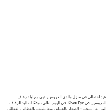
عيد احتفالي في منزل والدي العروس ينتهي مع ليلة زفاف
العروسين في Kiyau Eye. في اليوم التالي ، وفقًا لتقاليد الزفاف
التتارية ، يسخنون الصغار بالحمام ، ويعاملونهم بالفطائر والفطائر.