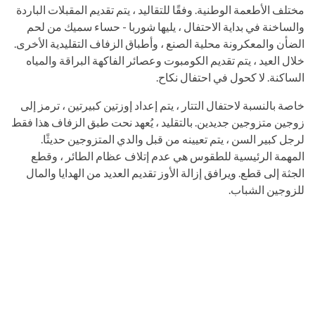
مختلف الأطعمة الوطنية. وفقًا للتقاليد ، يتم تقديم المقبلات الباردة
والساخنة في بداية الاحتفال ، يليها شوربا - حساء سميك من لحم
الضأن والمعكرونة محلية الصنع ، وأطباق الزفاف التقليدية الأخرى.
خلال العيد ، يتم تقديم الكومبوت وعصائر الفاكهة البراقة والمياه
الساكنة. لا كحول في احتفال نكاح.
خاصة بالنسبة لاحتفال التتار ، يتم إعداد إوزتين كبيرتين ، ترمز إلى
زوجين متزوجين جديدين. بالتقليد ، يُعهد نحت طبق الزفاف هذا فقط
لرجل كبير السن ، يتم تعيينه من قبل والدي المتزوجين حديثًا.
المهمة الرئيسية للطقوس هي عدم إتلاف عظام الطائر ، وقطع
الجثة إلى قطع. ويرافق إزالة الأوز تقديم العديد من الهدايا والمال
للزوجين الشباب.