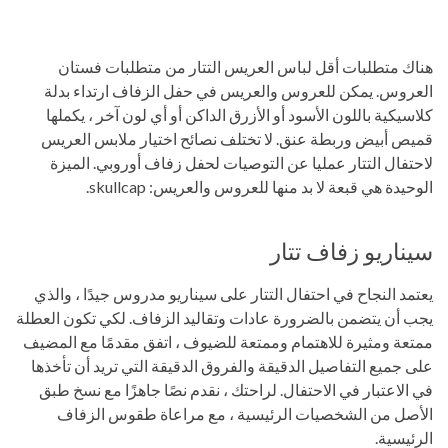
هناك متطلبات أقل لباس العريس التتار من متطلبات فستان
العروس. يمكن للعروس والعريس في حفل الزفاف ارتداء بدلة
كلاسيكية باللون الأسود أو الأزرق الداكن أو أي لون آخر ، يكملها
قميص أبيض وربطة عنق. لا تختلف نصائح اختيار ملابس العريس
لاحتفال التتار عمليا عن التوصيات لحفل زفاف أوروبي. الميزة
الوحيدة هي قبعة لا بد منها للعروس والعريس: skullcap.
سيناريو زفاف تتار
يعتمد النجاح في احتفال التتار على سيناريو مدروس جيدًا ، والذي
يجب أن يتضمن بالضرورة عادات وتقاليد الزفاف. لكي تكون العطلة
ممتعة ومثيرة للاهتمام وممتعة للضيوف ، اتفق مقدمًا مع المضيف
على جميع التفاصيل الدقيقة والفروق الدقيقة التي تريد أن تأخذها
في الاعتبار في الاحتفال. لراحتك ، نقدم نصًا جاهزًا مع نسخ طبق
الأصل من الشخصيات الرئيسية ، مع مراعاة طقوس الزفاف
الرئيسية.