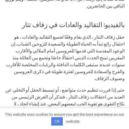
الباقي بين الحاضرين.
بالفيديو: التقاليد والعادات في زفاف تتار
حفل زفاف التتار ، الذي يقام وفقًا لجميع التقاليد والعادات ، هو
احتفال رائع تبدأ به الحياة الطويلة والسعيدة للزوجين الشباب. إن
الوعود المقدسة التي قدمها للعروسين أمام الملالي والأقارب
المقربين تمنح الحدث الديني احتفالًا خاصًا وتجمع بين العائلة منذ
سنوات عديدة. ستبقى الكلمات الدافئة والرغبات المخلصة للأقارب
والفرح والسعادة للعروسين لفترة طويلة في ذكرى العروسين
وضيوف الزفاف.
حتى إذا قررت تنظيم حدث متواضع ، أو تبسيط الحفل أو التخلي عن
العديد من احتفالات زفاف التتار ، فتذكر أن الغرض الرئيسي من
نكاح التقوى هو تقوية الحب لبعضهم البعض. عند إنشاء اتحاد ، لا
تنسى الاحترام المتبادل ، والثقة بين الزوجين ، والتي تعد أساسًا قويًا
This website uses cookies to ensure you get the best experience on our
لأي زوجين. حفل زفاف جميل ومؤثر لحفل زفاف تتار ، شاهد
OK
website.
الفيديو: