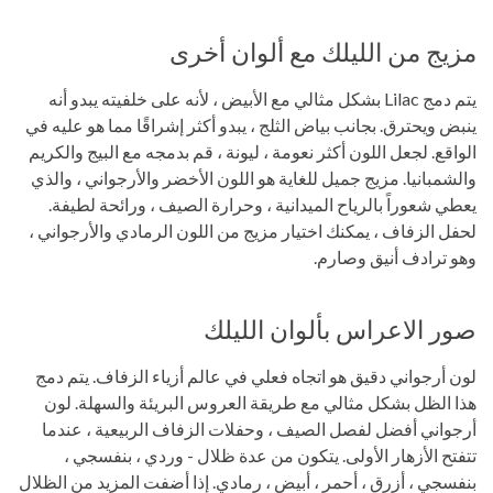
مزيج من الليلك مع ألوان أخرى
يتم دمج Lilac بشكل مثالي مع الأبيض ، لأنه على خلفيته يبدو أنه
ينبض ويحترق. بجانب بياض الثلج ، يبدو أكثر إشراقًا مما هو عليه في
الواقع. لجعل اللون أكثر نعومة ، ليونة ، قم بدمجه مع البيج والكريم
والشمبانيا. مزيج جميل للغاية هو اللون الأخضر والأرجواني ، والذي
يعطي شعوراً بالرياح الميدانية ، وحرارة الصيف ، ورائحة لطيفة.
لحفل الزفاف ، يمكنك اختيار مزيج من اللون الرمادي والأرجواني ،
وهو ترادف أنيق وصارم.
صور الاعراس بألوان الليلك
لون أرجواني دقيق هو اتجاه فعلي في عالم أزياء الزفاف. يتم دمج
هذا الظل بشكل مثالي مع طريقة العروس البريئة والسهلة. لون
أرجواني أفضل لفصل الصيف ، وحفلات الزفاف الربيعية ، عندما
تتفتح الأزهار الأولى. يتكون من عدة ظلال - وردي ، بنفسجي ،
بنفسجي ، أزرق ، أحمر ، أبيض ، رمادي. إذا أضفت المزيد من الظلال