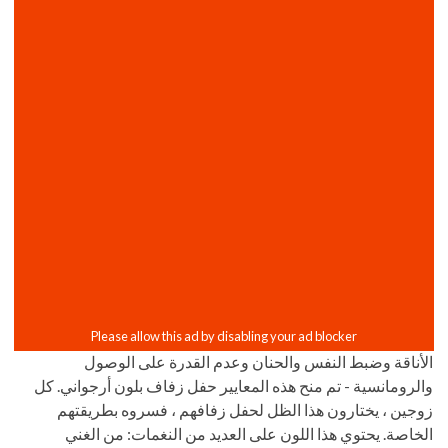
الأناقة وضبط النفس والحنان وعدم القدرة على الوصول
والرومانسية - تم منح هذه المعايير حفل زفاف بلون أرجواني. كل
زوجين ، يختارون هذا الظل لحفل زفافهم ، فسروه بطريقتهم
الخاصة. يحتوي هذا اللون على العديد من النغمات: من الغني