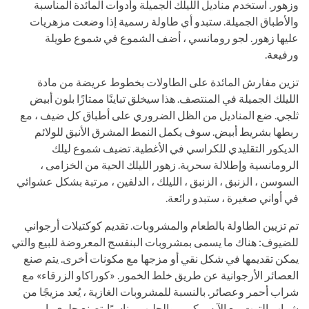
وزهور. استخدم مناديل الليلك الجميلة وأدوات المائدة المناسبة
والأطباق الجميلة. ستبدو أي طاولة رسمية إذا وضعت مزهريات
عليها زهور. لجو رومانسي ، أضف الشموع في شموع طويلة
ورفيعة.
تزين مفارش المائدة على الطاولات بخطوط عريضة من مادة
الليلك الجميلة في المنتصف. هذا سيخلق تباينًا ممتازًا بلون أبيض
ثلجي. ضع المناديل من الظل الضروري على أطباق كل ضيف ، مع
ربطها بشريط أبيض. سوف يكمل النمط المشرق الأنيق للولائم
الديكور التقليدي للكراسي في الأغطية. تضيف شموع ليلك
الرومانسية وإطلالة سحرية. زهور الليلك الحية من الخزامى ،
السوسن ، الزنبق ، الزنبق ، الليلك ، الدلفين ، مرتبة بشكل عشوائي
في أواني صغيرة ، ستبدو رائعة.
تم تزيين الطاولة بالطعام والمشروبات. تقديم كوكتيلات أرجواني
للضيوف: هناك ما يسمى بمشروبات البنفسج المعروضة للبيع والتي
يمكن تقديمها في شكل نقي أو مزجها مع مكونات أخرى. يتم صنع
العصائر الأرجوانية عن طريق خلط الخمور. «كوراكاو الزرقاء» مع
شراب أحمر وعصائر. بالنسبة للمشروبات الغازية ، يُعد مزيجًا من
شراب التوت مع الآيس كريم والحليب مناسبًا. تصنع حلوى بار