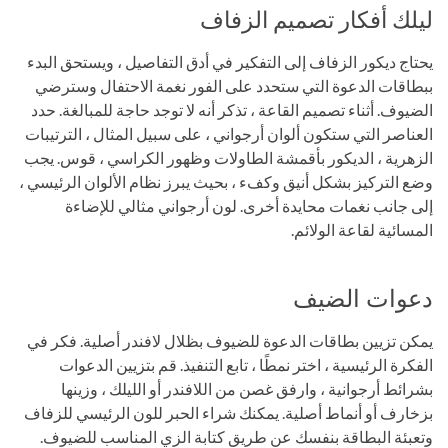
ليلك أفكار تصميم الزفاف
يحتاج ديكور الزفاف إلى التفكير في أدق التفاصيل ، ويستحق البدء
ببطاقات الدعوة التي ستحدد على الفور نغمة الاحتفال وسترضي
الضيوف. أثناء تصميم القاعة ، تذكر أنه لا توجد حاجة للمبالغة. حدد
العناصر التي ستكون ألوان أرجواني ، على سبيل المثال ، الترتيبات
الزهرية ، الديكور بأقمشة الطاولات وظهور الكراسي ، قوس. يجب
وضع التركيز بشكل أنيق وكفء ، بحيث يبرز نظام الألوان الرئيسي ،
إلى جانب نغمات محايدة أخرى. لون أرجواني مثالي للإضاءة
المسائية لقاعة الولائم.
دعوات الضيف
يمكن تزيين بطاقات الدعوة للضيوف بظلال لافندر أصلية. فكر في
الفكرة الرئيسية ، اختر نمطًا ، تابع التنفيذ. قم بتزيين الدعوات
بشرائط أرجوانية ، وارفق غصن من اللافندر أو الليلك ، وزينها
بزخارف أو أنماط أصلية. يمكنك شراء الحبر للون الرئيسي للزفاف
وتعبئة البطاقة بنفسك عن طريق كتابة الزي المناسب للضيوف.