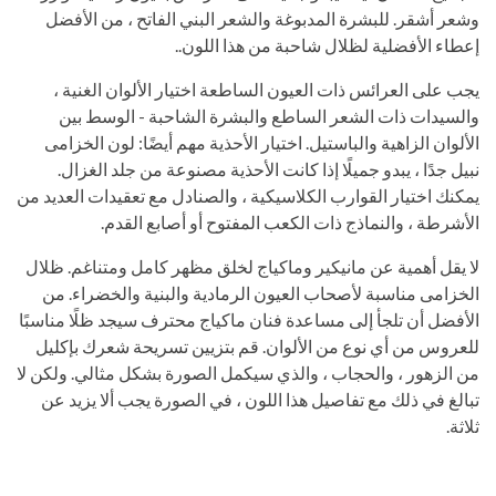
وشعر أشقر. للبشرة المدبوغة والشعر البني الفاتح ، من الأفضل
إعطاء الأفضلية لظلال شاحبة من هذا اللون..
يجب على العرائس ذات العيون الساطعة اختيار الألوان الغنية ،
والسيدات ذات الشعر الساطع والبشرة الشاحبة - الوسط بين
الألوان الزاهية والباستيل. اختيار الأحذية مهم أيضًا: لون الخزامى
نبيل جدًا ، يبدو جميلًا إذا كانت الأحذية مصنوعة من جلد الغزال.
يمكنك اختيار القوارب الكلاسيكية ، والصنادل مع تعقيدات العديد من
الأشرطة ، والنماذج ذات الكعب المفتوح أو أصابع القدم.
لا يقل أهمية عن مانيكير وماكياج لخلق مظهر كامل ومتناغم. ظلال
الخزامى مناسبة لأصحاب العيون الرمادية والبنية والخضراء. من
الأفضل أن تلجأ إلى مساعدة فنان ماكياج محترف سيجد ظلًا مناسبًا
للعروس من أي نوع من الألوان. قم بتزيين تسريحة شعرك بإكليل
من الزهور ، والحجاب ، والذي سيكمل الصورة بشكل مثالي. ولكن لا
تبالغ في ذلك مع تفاصيل هذا اللون ، في الصورة يجب ألا يزيد عن
ثلاثة.