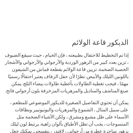
الديكور قاعة الولائم
إذا تم التخطيط للاحتفال بطبيعته ، فإن الخيام ، حيث سيقع الضيوف
، تزين بعدد كبير من الزهور الوردية والأرجواني والأرجواني والأشجار
الخصبة الضخمة. تزيين قاعة الولائم بقطعة قماش من الشيفون
باللونين الليلك والأبيض. نظرًا لأن حفل الزفاف يعتبر احتفالًا رسميًا
مهمًا ، فيجب تغطية الطاولات بأغطية طاولات بيضاء الثلج. يمكن
صنع المناشف والمناديل والمزهريات المزخرفة بلون أرجواني فاتح.
يمكن أن تحتوي التفاصيل الصغيرة للديكور الموضوعي للمطعم ،
على سبيل المثال ، الشموع والمزهريات والبونبونيير وبطاقات
الأسماء على ظل مشبع ومشرق ، ولكن الأشياء الضخمة مثل
المنسوجات ، يجب أن تظل الأطباق بألوان زاهية. يرتبط لون ليلك
بزهور ساحرة عطرة من أرجواني ، لافندر ، بنفسجي. يمكنك جعل