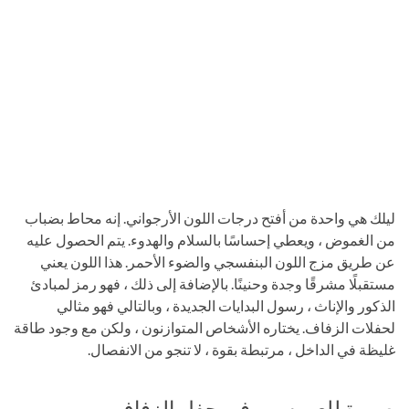
ليلك هي واحدة من أفتح درجات اللون الأرجواني. إنه محاط بضباب
من الغموض ، ويعطي إحساسًا بالسلام والهدوء. يتم الحصول عليه
عن طريق مزج اللون البنفسجي والضوء الأحمر. هذا اللون يعني
مستقبلًا مشرقًا وجدة وحنينًا. بالإضافة إلى ذلك ، فهو رمز لمبادئ
الذكور والإناث ، رسول البدايات الجديدة ، وبالتالي فهو مثالي
لحفلات الزفاف. يختاره الأشخاص المتوازنون ، ولكن مع وجود طاقة
غليظة في الداخل ، مرتبطة بقوة ، لا تنجو من الانفصال.
صورة للعروسين في حفل الزفاف