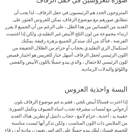
المتزوجون الجدد هم الرئيسيون في حفل الزفاف ، لذا يجب أن
تتطابق صورهم مع موضوع الزفاف. يمكن للعروس العثور على
العديد من الفساتين من هذا الظل ، على الرغم من أن الجميع لا يقرر
ارتداء مجموعة من لون الثلج الأبيض غير التقليدي. ولكن إذا اغتنمت
الفرصة ، فتأكد من أنك ستذكر الجميع بزهرة رقيقة. يمكنك
استكمال الزي التقليدي بحجاب أو حزام من الظلال الخفيفة من
اللون الرئيسي لحفل الزفاف. أسهل خيار للعريس هو اختيار قميص
للون الرئيسي للاحتفال ، والذي يبدو جميلًا باللون الأبيض والفضي
واللؤلؤ والبدلات الرمادية.
البسة واحذية العروس
إذا اخترت فستانًا أبيض ثلجي ، فقم بدعم موضوع الزفاف بلون
أرجواني مع لمسات مشرقة تجذب انتباه الضيوف وتكمل الصورة:
حقيبة يد ، أحذية ، حزام لامع ، حجاب دانتيل أو تطريز. هناك العديد
من الملابس ذات اللون المناسب ، ولكن تذكر أنها ليست مناسبة
للجميع. فستان ليلك يبدو جميلًا على العرائس بعيون رمادية أو زرقاء