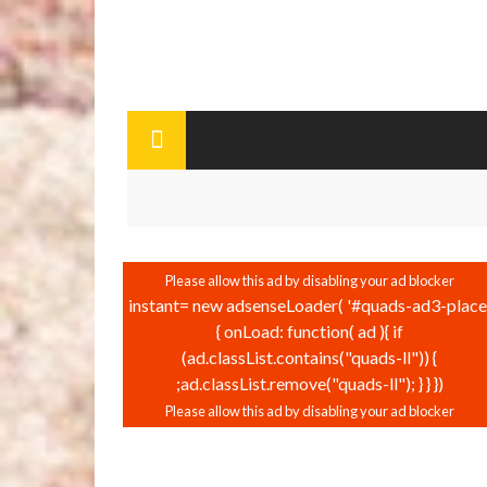
instant= new adsenseLoader( '#quads-ad3-place'
{ onLoad: function( ad ){ if
(ad.classList.contains("quads-ll")) {
ad.classList.remove("quads-ll"); } } });