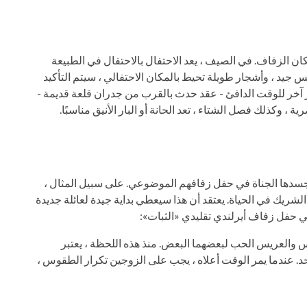
ن الزفاف. في الصيف ، يعد الاحتفال بالاحتفال في الطبيعة
يد ، وأشجار طويلة تحيط بالمكان الاحتفالي ، سيتم التأكيد
 آخر للوقت الدافئ - عقد حدث بالقرب من جدران قلعة قديمة -
 وكذلك فصل الشتاء ، تعد الحانة أو البار الأنيق مناسبًا.
جسدها الجناة في حفل زفافهم الموضوعي. على سبيل المثال ،
لشريك في الحياة. يعتقد أن هذا سيعطي بداية جيدة لعائلة جديدة
حفل زفاف أيرلندي تقليدي «الثبات»:
 والعريس الحب لبعضهما البعض. منذ هذه اللحظة ، يعتبر
ط لمدة 12 شهرًا ويوم واحد. عندما يمر الوقت أعلاه ، يجب على الزوجين تكرار الطقوس ،