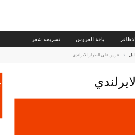
لاظافر
باقة العروس
تسريحه شعر
›
يل
عرس على الطراز الايرلندي
يرلندي
,