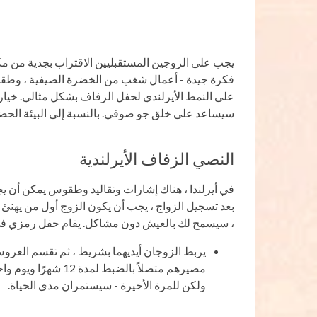
يجب على الزوجين المستقبليين الاقتراب بجدية من مكا
فكرة جيدة - أعمال شغب من الخضرة الصيفية ، وطقس ج
على النمط الأيرلندي لحفل الزفاف بشكل مثالي. خيار
سيساعد على خلق جو صوفي. بالنسبة إلى البيئة الحضرية ،
النصي الزفاف الأيرلندية
في أيرلندا ، هناك إشارات وتقاليد وطقوس يمكن أن ي
بعد تسجيل الزواج ، يجب أن يكون الزوج أول من يهنئ ا
، سيسمح لك بالعيش دون مشاكل. يقام حفل رمزي في 
يربط الزوجان أيديهما بشريط ، ثم تقسم العروس
مصيرهم متصلاً بالضب
ولكن للمرة الأخيرة - سيستمران مدى الحياة.