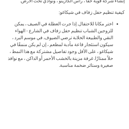
إنشاء شركة قوية حقًا ، رأس الكازينو ، ونوادي تحت الأرض.
كيفية تنظيم حفل زفاف في شيكاغو:
اختر مكانا للاحتفال. إذا جرت العطلة في الصيف ، يمكن
للزوجين الشباب تنظيم حفل زفاف في الشارع - الهواء
النقي والطبيعة الخلابة ترضي الضيوف. في موسم البرد ،
سيكون استئجار قاعة مأدبة لمطعم ، إن لم يكن منمقًا في
شيكاغو ، على الأقل وجود تفاصيل مشتركة مع هذا النمط ،
حلاً ممتازًا. غرفة مزينة بالخشب الأحمر أو الداكن ، مع نوافذ
صغيرة وستائر ضخمة مناسبة.