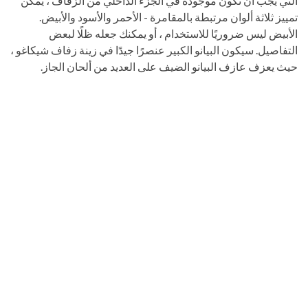
التي يجب أن تكون موجودة في الجزء الداخلي من الزفاف ، يمكن
تمييز ثلاثة ألوان مرتبطة بالمقامرة - الأحمر والأسود والأبيض.
الأبيض ليس ضروريًا للاستخدام ، أو يمكنك جعله ظلًا لبعض
التفاصيل. سيكون البيانو الكبير عنصرًا جيدًا في زينة زفاف شيكاغو ،
حيث يعزف عازف البيانو الضيف على العديد من ألحان الجاز.