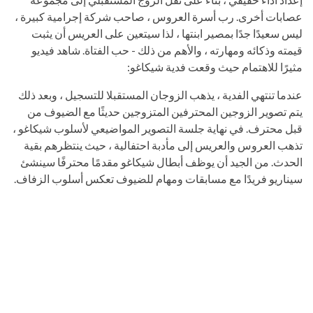
عصابات أخرى. رب أسرة العروس ، صاحب شركة إجرامية كبيرة ،
ليس سعيدًا جدًا بمصير ابنتها ، لذا سيتعين على العريس أن يثبت
قيمته وذكائه ومهارته ، والأهم من ذلك - حب الفتاة. شاهد فيديو
مثيرًا للاهتمام حيث وقعت فدية شيكاغو:
عندما تنتهي الفدية ، يذهب الزوجان المستقبلا للتسجيل ، وبعد ذلك
يتم تصوير الزوجين المحترفين المتزوجين حديثًا مع الضيوف من
قبل محترف. في نهاية جلسة التصوير المواضيعي لأسلوب شيكاغو ،
تذهب العروس والعريس إلى مأدبة احتفالية ، حيث ينتظرهم بقية
الحدث. من الجيد أن يوظف أبطال شيكاغو مقدمًا محترفًا سينشئ
سيناريو فريدًا مع مسابقات ومهام للضيوف تعكس أسلوب الزفاف.