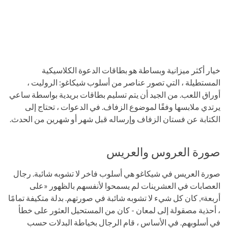
خيار أكثر ميزانية وبساطة هو بطاقات الدعوة الكلاسيكية
المستطيلة ، التي تصور عناصر من أسلوب شيكاغو: الروليت ،
أوراق اللعب. من الجيد أن يتم تسليم بطاقات بريدية بواسطة ساعي
يرتدي ملابسها وفقًا لموضوع الزفاف. في الدعوات ، تحتاج إلى
الكتابة عن فستان الزفاف وإرساله قبل شهر أو شهرين من الحدث.
صورة العروس والعريس
صورة العريس في شيكاغو هي أسلوب فاخر لا تشوبه شائبة. رجال
العصابات في العشرينات لم يسمحوا لأنفسهم بالظهور «على
أربعة», كان كل شيء لا تشوبه شائبة في صورتهم. بدلة متكيفة تمامًا
، أحذية مصقولة إلى لمعان - كان من المستحيل العثور على خطأ
في أسلوبهم. في الأساس ، قام الرجال بخياطة البدلات حسب