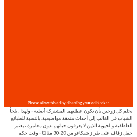
يحلم كل زوجين بأن تكون عطلتهما المشتركة أصلية - ولهذا ، يلجأ
الشباب في الغالب إلى أحداث منمقة مواضيعية. بالنسبة للطبائع
العاطفية والحيوية الذين لا يعرفون حياتهم بدون مغامرة ، يعتبر
حفل زفاف على طراز شيكاغو من 20-30 مثاليًا - وقت حكم