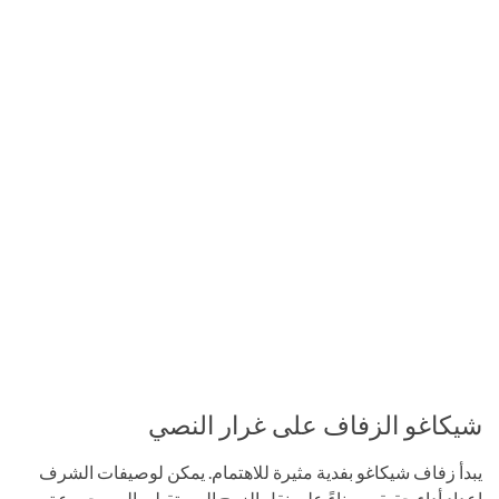
شيكاغو الزفاف على غرار النصي
يبدأ زفاف شيكاغو بفدية مثيرة للاهتمام. يمكن لوصيفات الشرف
إعداد أداء حقيقي ، بناءً على نقل الزوج المستقبلي إلى مجموعة