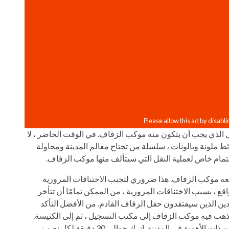
 الذي يجب أن يتكون منه موكب الزفاف. في الوقت الحاضر ، لا
ئط ملونة وبالونات ، سلسلة من تجتاح معالم المدينة ومحاولة
 اهتمام خاص لعملية النقل التي سيتألف منها موكب الزفاف.
بعه موكب الزفاف. هذا ضروري لتجنب الاختناقات المرورية
قع ، بسبب الاختناقات المرورية ، من الممكن تمامًا أن تتأخر
ين الذين سيفتقدون حفل الزفاف القادم. من الأفضل التأكد
تذهب فيه موكب الزفاف إلى مكتب التسجيل ، ثم إلى الكنيسة.
احسب تقريبًا المدة التي ستستغرقها الجولة في الأماكن ذات الأهمية في المدينة. اترك حوالي 30 دقيقة لكل نصب