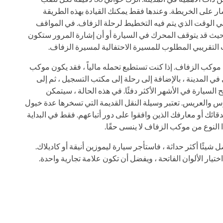
سار على الخريطة. وعندها فقط يمكنك القيادة بهذه الطريقة
في الوقت الذي يتم فيه التخطيط لرحلة الزفاف. في المواقف
المتوقعة ، يجدر رمي حوالي 20 دقيقة ، حيث قد يتوقف المحرك في السيارة أو أن إشارة المرور ستكون
التقريبي المطلوب للمسيرة الاحتفالية لمسيرة الزفاف.
ه موكب الزفاف. إذا كنت تستطيع تحمله مالياً ، فقد يكون موكب
ى في المدينة ، بالإضافة إلى رحلة إلى مكتب التسجيل ، ثم إلى
السيارة في الأشهر الأكثر دفئًا. في هذه الحالة ، سيتمكن
س والعريس. تعتبر وسيلة النقل القديمة التي تسخرها عدة خيول
ئك أو معارفك الذين وافقوا على دور أتباعهم. فقط في البداية
 النوع من موكب الزفاف لا ينسى حقًا.
شيئًا أكثر حداثة ، فاستأجر سيارة ليموزين أنيقة أو كاديلاك.
ر الألوان الفاتحة ، ويفضل أن تكون علامة تجارية واحدة.