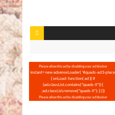
instant= new adsenseLoader( '#quads-ad3-place'
{ onLoad: function( ad ){ if
(ad.classList.contains("quads-ll")) {
ad.classList.remove("quads-ll"); } } });