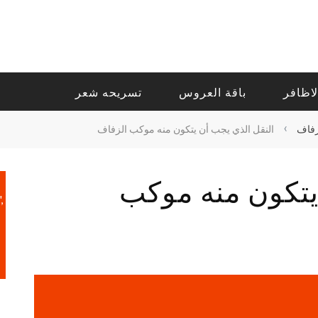
لاظافر
باقة العروس
تسريحه شعر
›
زفاف
النقل الذي يجب أن يتكون منه موكب الزفاف
يتكون منه موكب
,