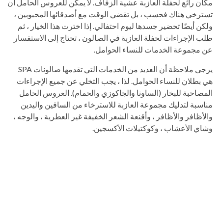
مكان رائع لحفلة العازبة عشية الزفاف. لا يمكن للعروس الحامل أن
تسترخي هناك فحسب ، بل تقضي الوقت مع أصدقائها المحبوبين ،
ولكن أيضًا تحضير جسدها ليوم احتفالي. إذا اخترت هذا الخيار ، ثم
طلب الإجراءات لحفلة العازبة في الصالون ، تحتاج إلى الاستفسار
عن مجموعة الخدمات للنساء الحوامل.
يرجى ملاحظة أن العديد من الخدمات التي تقدمها صالونات SPA
هي بطلان للنساء الحوامل. لذا ، يجب التخلي عن جميع الإجراءات
المصاحبة للبخار (الساونا والجاكوزي والحمام). العروس الحامل
مناسبة لتدليك مجموعة العازبة للاسترخاء من الساقين واليدين
والأظافر والأظافر ، وأقنعة الشعر الخفيفة غير العطرية ، والوجه ،
وشاي الأعشاب ، وكوكتيلات الأكسجين.