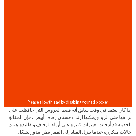
إذا كان يعتقد في وقت سابق أنه فقط العروس التي حافظت على
براءتها حتى الزواج يمكنها ارتداء فستان زفاف أبيض ، فإن الحقائق
الحديثة قد أدخلت تغييرات كبيرة على أزياء الزفاف وتقاليده. هناك
حالات متكررة عندما تنزل الفتاة إلى الممر بطن مدور بشكل