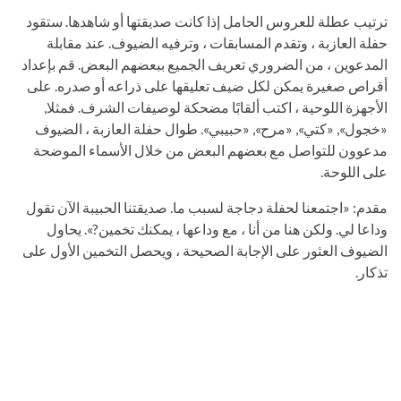
ترتيب عطلة للعروس الحامل إذا كانت صديقتها أو شاهدها. ستقود
حفلة العازبة ، وتقدم المسابقات ، وترفيه الضيوف. عند مقابلة
المدعوين ، من الضروري تعريف الجميع ببعضهم البعض. قم بإعداد
أقراص صغيرة يمكن لكل ضيف تعليقها على ذراعه أو صدره. على
الأجهزة اللوحية ، اكتب ألقابًا مضحكة لوصيفات الشرف. فمثلا,
«خجول», «كتي», «مرح», «حبيبي». طوال حفلة العازبة ، الضيوف
مدعوون للتواصل مع بعضهم البعض من خلال الأسماء الموضحة
على اللوحة.
مقدم: «اجتمعنا لحفلة دجاجة لسبب ما. صديقتنا الحبيبة الآن تقول
وداعا لي. ولكن هنا من أنا ، مع وداعها ، يمكنك تخمين?». يحاول
الضيوف العثور على الإجابة الصحيحة ، ويحصل التخمين الأول على
تذكار.