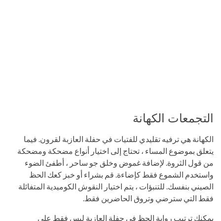
التجمعات الكهانة
الكهانة هي ترفيه تقليدي للفتيات في حفلة العازبة لقرون. فيما
يتعلق بموضوع المساء ، تحتاج إلى اختيار أنواع مضحكة ومضحكة
من قول الثروة. لإضافة غموض وخلق جو ساحر ، أطفئ الضوء
واستخدم الشموع فقط كإضاءة. قم بشراء أو خبز كعك الحظ
الصيني بنفسك. للتنبؤات ، يتم اختيار النقوش الكوميدية المتفائلة
فقط التي سترضي وتروق الحاضرين فقط.
يمكنك ترتيب رواية الحظ في حفلة العازبة ليس فقط على