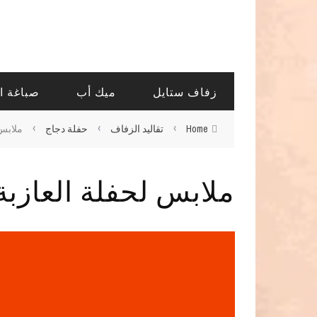
زفاف ستايل
ميك أب
صباغة ا
›
›
›
Home
تقاليد الزفاف
حفلة دجاج
ملابس 
ملابس لحفلة العازبة