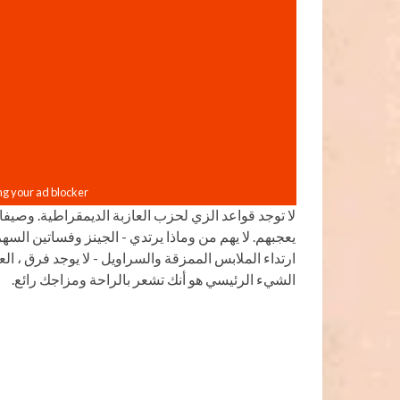
لا توجد قواعد الزي لحزب العازبة الديمقراطية. وصيف
يعجبهم. لا يهم من وماذا يرتدي - الجينز وفساتين السه
ارتداء الملابس الممزقة والسراويل - لا يوجد فرق ، ا
الشيء الرئيسي هو أنك تشعر بالراحة ومزاجك رائع.