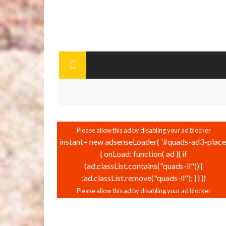
instant= new adsenseLoader( '#quads-ad3-place'
{ onLoad: function( ad ){ if
(ad.classList.contains("quads-ll")) {
ad.classList.remove("quads-ll"); } } });