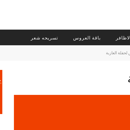
لاظافر
باقة العروس
تسريحه شعر
لحفلة العازبة
,