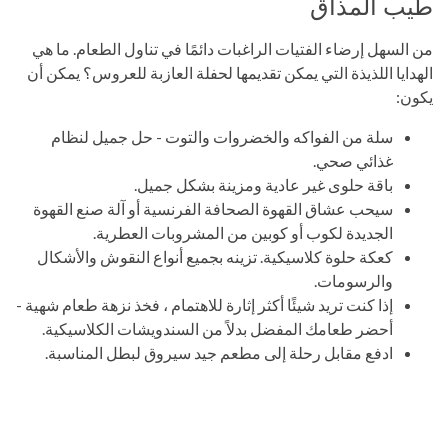
طيب المذاق
من السهل إرضاء الفتيات الراغبات دائمًا في تناول الطعام. ما هي
الهدايا اللذيذة التي يمكن تقديمها لحفلة العازبة للعروس؟ يمكن أن
يكون:
سلة من الفواكه والخضروات والتوت - حل جميل لنظام
غذائي صحي.
باقة حلوى غير عادية ومزينة بشكل جميل.
سيحب عشاق القهوة الصحافة الفرنسية أو آلة صنع القهوة
الجديدة لكوب أو كوبين من المشروبات العطرية.
كعكة حلوة كلاسيكية. تزينه بجميع أنواع النقوش والأشكال
والرسومات.
إذا كنت تريد شيئًا أكثر إثارة للاهتمام ، فخذ نزهة طعام شهية -
أحضر طعامك المفضل بدلاً من السندويشات الكلاسيكية.
ادفع مقابل رحلة إلى مطعم جيد سيروق لبطل المناسبة.