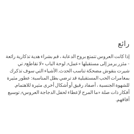
رائع
إذا كانت العروس تتمتع بروح الدعابة ، قم بشراء هدية تذكارية رائعة
- مئزر يرمز إلى مستقبلها «عمل», لوحة الباب «لا تقاطع», تي
شيرت بنقوش مضحكة تناسب الحدث. الأشياء التي سوف تذكرك
بمغامرات الحب المستقبلية قد ترضي بطل المناسبة: عطور مثيرة
للشهوة الجنسية ، أصفاد رقيق أو أشكال أخرى مثيرة للاهتمام.
أفكار ذات صلة «ما المرح لإعطاء لحفل الدجاجة العروس», توسيع
آفاقهم.