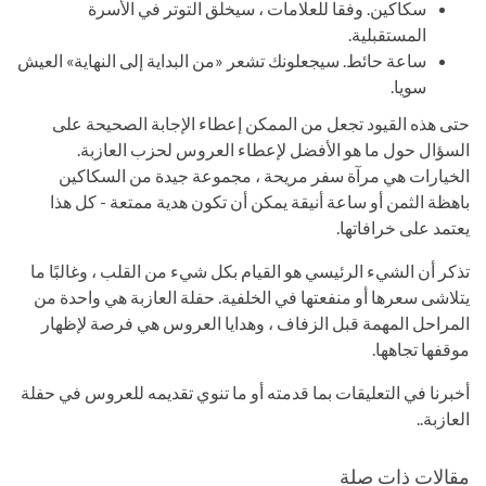
سكاكين. وفقا للعلامات ، سيخلق التوتر في الأسرة
المستقبلية.
ساعة حائط. سيجعلونك تشعر «من البداية إلى النهاية» العيش
سويا.
حتى هذه القيود تجعل من الممكن إعطاء الإجابة الصحيحة على
السؤال حول ما هو الأفضل لإعطاء العروس لحزب العازبة.
الخيارات هي مرآة سفر مريحة ، مجموعة جيدة من السكاكين
باهظة الثمن أو ساعة أنيقة يمكن أن تكون هدية ممتعة - كل هذا
يعتمد على خرافاتها.
تذكر أن الشيء الرئيسي هو القيام بكل شيء من القلب ، وغالبًا ما
يتلاشى سعرها أو منفعتها في الخلفية. حفلة العازبة هي واحدة من
المراحل المهمة قبل الزفاف ، وهدايا العروس هي فرصة لإظهار
موقفها تجاهها.
أخبرنا في التعليقات بما قدمته أو ما تنوي تقديمه للعروس في حفلة
العازبة..
مقالات ذات صلة