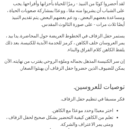
لقد أحضروا كوبًا من النبيذ - رمزًا للحياة بأحزانها وأفراحها. يجب
على الشباب أن يشربوا منه معًا ، ووعدًا بمشاركة صعوبات الحياة ،
ومساعدة بعضهم البعض ، ودعم بعضهم البعض. يتم تقديم النبيذ
أيضًا ثلاث مرات - على صورة الثالوث المقدس.
يستمر حفل الزفاف في الخطوط العريضة حول المحاضرة. يدا بيد ،
يمر العروسان خلف الكاهن ، كرمز للخدمة الأبدية للكنيسة. بعد ذلك
يلفظ الكاهن كلام الفراق والبناء.
إن سر الكنيسة المذهل بجماله وملؤه الروحي يقترب من نهايته. الآن
يمكن للضيوف الذين حضروا حفل الزفاف أن يهنئوا الصغار.
توصيات للعروسين.
فكر مسبقا في تنظيم حفل الزفاف.
اختر معبدًا وحدد موعدًا مع الكاهن.
تعلم من الكاهن كيفية التحضير بشكل صحيح لحفل الزفاف ،
ومتى يمر الاعتراف والشركة.