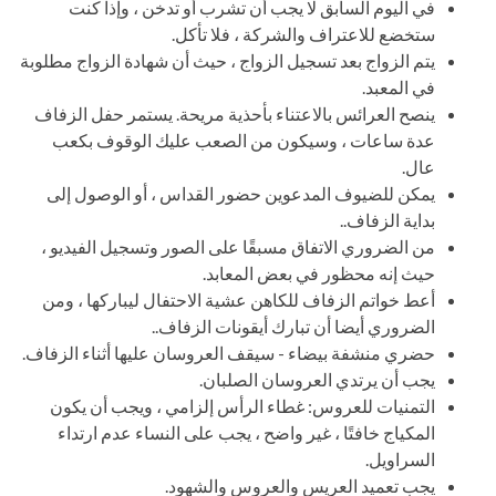
في اليوم السابق لا يجب أن تشرب أو تدخن ، وإذا كنت
ستخضع للاعتراف والشركة ، فلا تأكل.
يتم الزواج بعد تسجيل الزواج ، حيث أن شهادة الزواج مطلوبة
في المعبد.
ينصح العرائس بالاعتناء بأحذية مريحة. يستمر حفل الزفاف
عدة ساعات ، وسيكون من الصعب عليك الوقوف بكعب
عال.
يمكن للضيوف المدعوين حضور القداس ، أو الوصول إلى
بداية الزفاف..
من الضروري الاتفاق مسبقًا على الصور وتسجيل الفيديو ،
حيث إنه محظور في بعض المعابد.
أعط خواتم الزفاف للكاهن عشية الاحتفال ليباركها ، ومن
الضروري أيضا أن تبارك أيقونات الزفاف..
حضري منشفة بيضاء - سيقف العروسان عليها أثناء الزفاف.
يجب أن يرتدي العروسان الصلبان.
التمنيات للعروس: غطاء الرأس إلزامي ، ويجب أن يكون
المكياج خافتًا ، غير واضح ، يجب على النساء عدم ارتداء
السراويل.
يجب تعميد العريس والعروس والشهود.