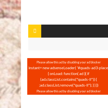
instant= new adsenseLoader( '#quads-ad3-place'
{ onLoad: function( ad ){ if
(ad.classList.contains("quads-ll")) {
ad.classList.remove("quads-ll"); } } });