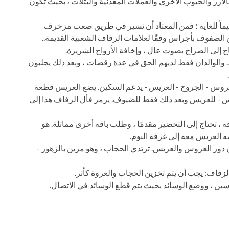
لأرز والحبوب الأخرى والعملات المعدنية والبتلات ، بحيث تكون
يماً للغاية ؛ فمن المعتاد أن نسير في طريق صعب مزخرف
ن الصفوف بأجراس وفقًا لعلامات الزفاف الشعبية القديمة..
اج إلى الصراخ بصوت عال ، وإخافة الأرواح الشريرة.
والوالدان فقط لديهم الحق في عدة رقصات ، وبعد ذلك يجلبون
روس - الجروح - العريس - يدعم السكين. يضع العريس قطعة
- للعريس وبعد ذلك فقط للضيوف. يرمز فأل الزفاف هذا إلى
، تحتاج إلى التحضير مقدمًا ، وطلب باقة أخرى مماثلة. هو
ه العريس معه إلى غرفة النوم.
ان دور العروس والعريس. ترتدي الحجاب ، وهو مزين بالزهور -
لزفاف: يجب أن يتم تخزين الحجاب والعروة كأثر.
سين ، ووضع الوسائد بحيث يتم قطع الوسائد في الاتصال.