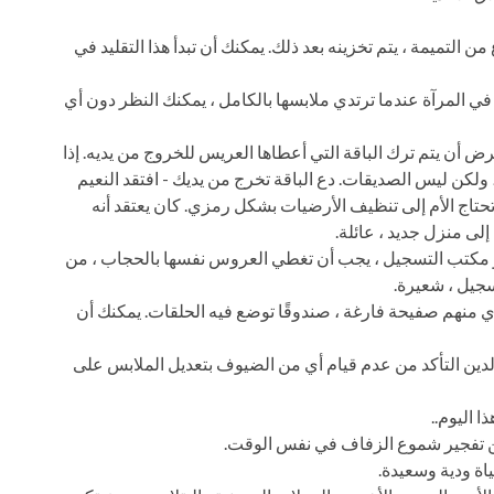
 من التميمة ، يتم تخزينه بعد ذلك. يمكنك أن تبدأ هذا التقليد في
ي المرآة عندما ترتدي ملابسها بالكامل ، يمكنك النظر دون أي
رض أن يتم ترك الباقة التي أعطاها العريس للخروج من يديه. إذا
، ولكن ليس الصديقات. دع الباقة تخرج من يديك - افتقد النعيم
تاج الأم إلى تنظيف الأرضيات بشكل رمزي. كان يعتقد أنه
ى منزل جديد ، عائلة.
أو مكتب التسجيل ، يجب أن تغطي العروس نفسها بالحجاب ، من
جيل ، شعيرة.
 أي منهم صفيحة فارغة ، صندوقًا توضع فيه الحلقات. يمكنك أن
الدين التأكد من عدم قيام أي من الضيوف بتعديل الملابس على
 اليوم..
 تفجير شموع الزفاف في نفس الوقت.
ياة ودية وسعيدة.