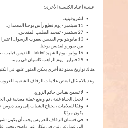
عشية أعياد الكنيسة الأخرى:
لشروفيتيد.
11 سبتمبر - يوم قطع رأس يوحنا المعمدان.
27 سبتمبر - تمجيد الصليب المقدس.
من صور والقديس يوحنا.
16 يوليو - يوم الشهيد Iakinf ، القديس فيليب ، متروبوليتان موسكو.
29 فبراير - يوم الراهب كاسيان في روما.
هناك تواريخ ممنوعة أخرى يمكن العثور عليها في الكنيسة
وعد بالامتثال لبعض علامات الزفاف الشعبية للعروسي
لا تسمح بقياس خاتم الزواج.
لجعل الحياة غنية ، تم وضع عملة معدنية في الح
وفقًا للعلامات ، يحتاج الشباب إلى ربط دبوس ع
يكون مرئيًا.
في فستان الزفاف للعروس يجب أن يكون: شيء مأ
إلى عمل غرزتين في مكان غير واضح ، يجب إغلاق