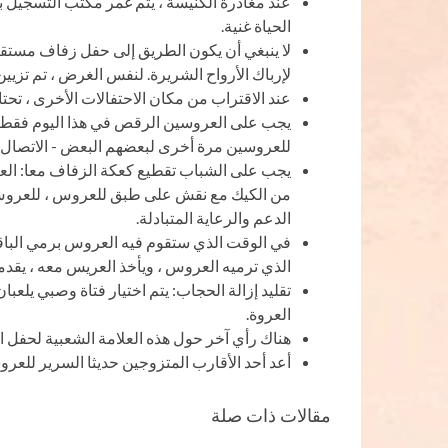
عند مغادرة الكنيسة ، يتم غمر مكتب التسجيل با
الحياة غنية.
لا ينبغي أن يكون الطريق إلى حفل زفاف مستق
لإرباك الأرواح الشريرة. لنفس الغرض ، تم تزيي
عند الاقتراب من مكان الاحتفالات الأخرى ، تحت
يجب على العروسين الرقص في هذا اليوم فقط. 
للعروسين مرة أخرى لبعضهم البعض - الاتصال.
يجب على الشباب تقطيع كعكة الزفاف معا: الع
من الكيك مع نقش على طبق للعروس ، للعروس 
الدعم والرعاية المتبادلة.
في الوقت الذي ستقوم فيه العروس برمي الباقة 
الذي ترميه العروس ، ويأخذ العريس معه ، يقدم
تقليد إزالة الحجاب: يتم اختيار فتاة وصبي يلعب
العروة.
هناك رأي آخر حول هذه العلامة الشعبية لحفل ا
أعد أحد الأقارب المتزوجين حديثا السرير للعرو
مقالات ذات صلة