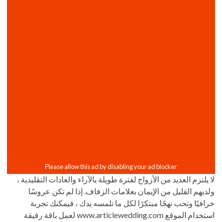
لا يلتزم العديد من الأزواج لفترة طويلة بالآراء والعادات التقليدية ،
ولديهم القليل من الإيمان بعلامات الزفاف. إذا لم تكن عروسًا
خرافيًا وتحب نهجًا مبتكرًا لكل ما تلمسه يدك ، فيمكنك تجربة
استخدام الموقع www.articlewedding.com لعمل باقة رقيقة