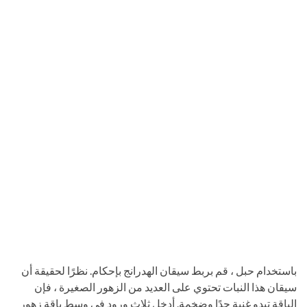
باستخدام حبل ، قم بربط سيقان الهدرانج بإحكام. نظرًا لحقيقة أن
سيقان هذا النبات تحتوي على العديد من الزهور الصغيرة ، فإن
الباقة تبدو غنية جدًا وضخمة. أدخل ثلاث ورود في وسط باقة زهور