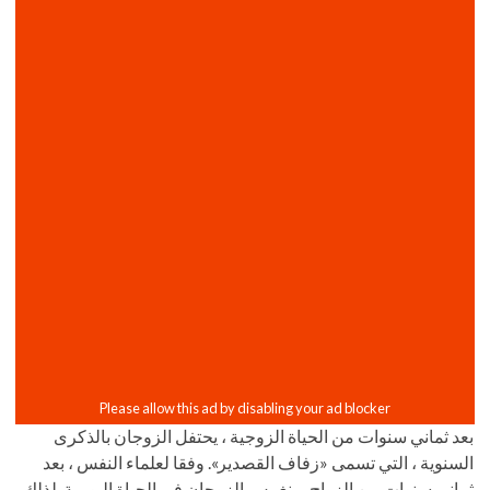
بعد ثماني سنوات من الحياة الزوجية ، يحتفل الزوجان بالذكرى
السنوية ، التي تسمى «زفاف القصدير». وفقا لعلماء النفس ، بعد
ثماني سنوات من الزواج ، ينغمس الزوجان في الحياة اليومية. لذلك