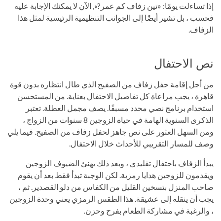
إذا تساءلت يومًا: «تين زفاف كم عمر?», الآن لا يمكنك الإجابة عليه
فحسب ، بل تشير أيضًا إلى الجوانب التنظيمية الرئيسية لمثل هذا
الزفاف.
نص الاحتفال
من أجل إقامة حفل زفاف من الصفيح الذي طال انتظاره بدون قوة
قاهرة ، يجب مراعاة كل تفاصيل الاحتفال بعناية. من المستحسن
استخدام برنامج نصي محدد مسبقًا. يصف مجمل العطلة. تعتبر
الذكرى السنوية الهامة في حياة الزوجين 8 سنوات من الزواج ،
ومن السهل العثور على نص جاهز لحفل زفاف من الصفيح. فيما يلي
وصف للمسار التقريبي للأحداث خلال الاحتفال.
يبدأ الزفاف باحتفال تقليدي ، وبعد ذلك يهنئ الضيوف الزوجين
ويقدمون للزوجين هدايا رمزية. لكن الوجبة تبدأ فقط بعد أن يقوم
صاحب المنزل بتسخين القليل من الكفاس من دلو القصدير. ثم ،
يجب أن ينقله إلى عشيقة. هذا الطقس الرمزي يعني وحدة الزوجين
، والرغبة في مشاركة الطعام بفرح وحزن.