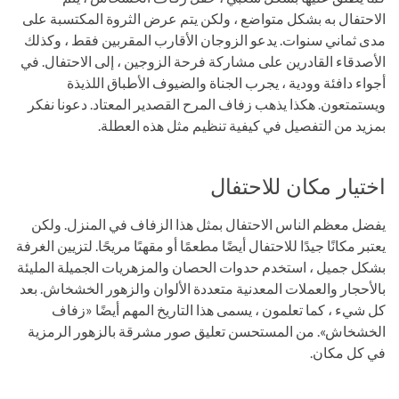
الاحتفال به بشكل متواضع ، ولكن يتم عرض الثروة المكتسبة على
مدى ثماني سنوات. يدعو الزوجان الأقارب المقربين فقط ، وكذلك
الأصدقاء القادرين على مشاركة فرحة الزوجين ، إلى الاحتفال. في
أجواء دافئة وودية ، يجرب الجناة والضيوف الأطباق اللذيذة
ويستمتعون. هكذا يذهب زفاف المرح القصدير المعتاد. دعونا نفكر
بمزيد من التفصيل في كيفية تنظيم مثل هذه العطلة.
اختيار مكان للاحتفال
يفضل معظم الناس الاحتفال بمثل هذا الزفاف في المنزل. ولكن
يعتبر مكانًا جيدًا للاحتفال أيضًا مطعمًا أو مقهىًا مريحًا. لتزيين الغرفة
بشكل جميل ، استخدم حدوات الحصان والمزهريات الجميلة المليئة
بالأحجار والعملات المعدنية متعددة الألوان والزهور الخشخاش. بعد
كل شيء ، كما تعلمون ، يسمى هذا التاريخ المهم أيضًا «زفاف
الخشخاش». من المستحسن تعليق صور مشرقة بالزهور الرمزية
في كل مكان.