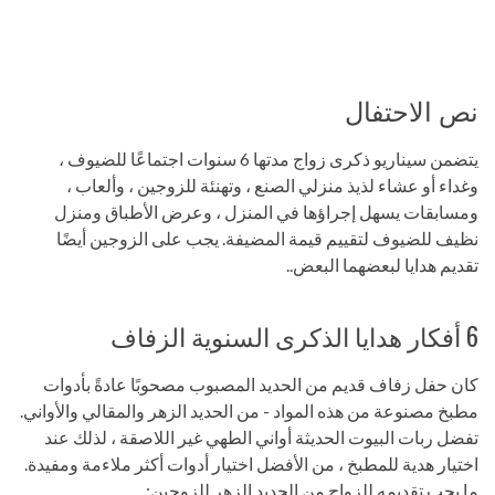
نص الاحتفال
يتضمن سيناريو ذكرى زواج مدتها 6 سنوات اجتماعًا للضيوف ،
وغداء أو عشاء لذيذ منزلي الصنع ، وتهنئة للزوجين ، وألعاب ،
ومسابقات يسهل إجراؤها في المنزل ، وعرض الأطباق ومنزل
نظيف للضيوف لتقييم قيمة المضيفة. يجب على الزوجين أيضًا
تقديم هدايا لبعضهما البعض..
6 أفكار هدايا الذكرى السنوية الزفاف
كان حفل زفاف قديم من الحديد المصبوب مصحوبًا عادةً بأدوات
مطبخ مصنوعة من هذه المواد - من الحديد الزهر والمقالي والأواني.
تفضل ربات البيوت الحديثة أواني الطهي غير اللاصقة ، لذلك عند
اختيار هدية للمطبخ ، من الأفضل اختيار أدوات أكثر ملاءمة ومفيدة.
ما يجب تقديمه للزواج من الحديد الزهر للزوجين: