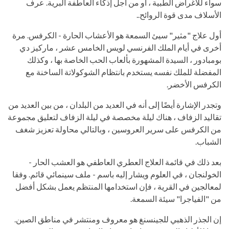
سواء للأغراض الطبية ، أو من أجل إذكاء العاطفة البرية. عرف
الأسلاف مدى قوة الروائح..
أول علاج "مثير" سيئ السمعة هو الأعشاب الحارة - الكرفس. مرة
أخرى في أيام الملك الفرنسي لويس الخامس عشر ، ماركيز دي
بومبادور ، السيدة المشهورة بألعاب الحب الخاصة بها ، وكذلك
المفضلة للملك نفسه يستخدم بانتظام الشوكولاتة الساخنة مع
الكرفس الأخضر.
وتجدر الإشارة أيضًا إلى أنه في العديد من البلدان ، من بين العديد من
تقاليد الزفاف ، هناك ليلة مخصصة في ليلة الزفاف لتعليق مجموعة
من الكرفس على سرير العروسين ، وبالتالي محاولة تعزيز شغف
الشباب.
بعد ذلك في قائمة العلاج العطري العاطفي هو العشب الحار -
الخولنجان ، في العلوم ويشار إليه باسم - ملف سينمائي قائم. وفقا
لمعالجين في القرية ، فإن استخدامها المنتظم يعمل بشكل أفضل
من "الفياجرا" سيئة السمعة.
إن الجذر الذهبي للجينسنغ هو معروف ومنتشر في مناطق الصين.