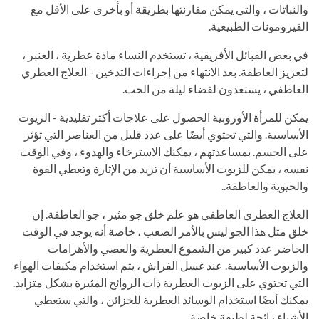
والنباتات ، والتي يمكن مقارنتها بطريقة أو بأخرى على الأقل مع
الفيرومونات الطبيعية.
في بعض القبائل الأفريقية ، تستخدم النساء مادة عطرية ، العنبر ،
لتعزيز العاطفة. بعد الانتهاء من إجراءات التدخين - العلاج العطري
العاطفي ، يستعدون لقضاء ليلة من الحب.
يمكن للمرأة الأوروبية الحصول على علاجات أكثر تقليدية - الزيوت
الأساسية. والتي تحتوي أيضًا على عدد قليل من العناصر التي تؤثر
على الجسم. بمساعدتهم ، يمكنك الاسترخاء والهدوء ، وفي الوقت
نفسه ، يمكن للزيوت الأساسية أن تزيد من الإثارة وتعطي القوة
والحيوية والعاطفة..
العلاج العطري العاطفي هو علم خلق جو مثير ، جو العاطفة. إن
خلق مثل هذا الجو ليس بالأمر الصعب ، خاصة أنه يوجد في الوقت
الحاضر عدد كبير من الشموع العطرية والعصي والأهرامات
والزيوت الأساسية. عند غسل الفراش ، يتم استخدام مكيفات الهواء
التي تحتوي على الزيوت العطرية ذات الروائح المثيرة بشكل متزايد.
يمكنك أيضًا استخدام الوسائد العطرية للخزائن ، والتي ستعطي
الأشياء رائحة لطيفة خاصة.