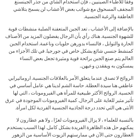
وفقا للأطباء الصينيين ، فإن استخدام الشاي من جذر الجينسنغ
المجفف المسحوق مع شوائب بعض الأعشاب لن يسمح بتلاشي
العاطفة والرغبة الجنسية.
بالإضافة إلى الأعشاب ، تعد الجبن المتعفنة الصلبة منشطات قوية
للشهوة الجنسية. هناك رأي بأن الرجال يفضلون المزيد من الأصناف
الحارة والتوابل ، فالنساء بدورهن حلويات وناعمة. استخدام الجبن
كمنشط جنسي شائع بشكل خاص في جورجيا. في تلك الأجزاء من
العالم يتم صنع الجبن برائحة قوية ومثيرة تجعل بعض النساء
يمسكون به ويفقدن وعيهن..
الروائح لا تصدق عندما يتعلق الأمر بالعلاقات الجنسية. اروماثيرابي
عاطفي هنا سيدة العطلة. حاسة الشم لدينا هي عامل أساسي في
الحسية. الروائح الأكثر طبيعية للمرأة هي الفيرومونات ، التي لها
تأثير مثير للغاية على الرجال. كمية الفيرومونات الموجودة في عرق
الأنثى هي التي تحدد درجة الجاذبية الجنسية الفردية لكل امرأة.
بالنسبة للعلماء ، لا يزال الفيرومونات لغزًا ، ولا هم عطارون لا
يمكنهم حل هذه الظاهرة الفريدة بشكل كامل. لهذا السبب يستخدم
العطارون حتى الآن في ممارستهم الزيوت الأساسية من الزهور