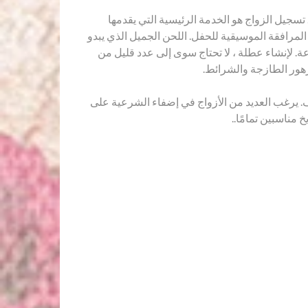
جيل الزواج هو الخدمة الرئيسية التي يقدمها
التسجيل. من الضروري توضيح قائمة بالأشياء اللازمة مسبقًا لحفل الزفاف (النظارات ، الشمبانيا ، الخواتم ، rushnyks). المرافقة الموسيقية للحفل. اللحن الجميل الذي يبدو
اعة. لإنشاء عطلة ، لا تحتاج سوى إلى عدد قليل من
زهور الطازجة والشرائط.
ف. يرغب العديد من الأزواج في إضفاء الشرعية على
مناسبين تمامًا..