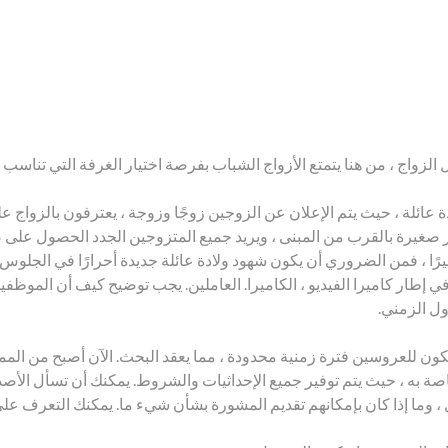
واج ، من هنا يتمتع الأزواج الشباب بفرصة اختيار الغرفة التي تناسب متط
ة عائلة ، حيث يتم الإعلان عن الزوجين زوجًا وزوجة ، يعترفون بالزواج 
صغيرة بالقرب من المبنى ، ويريد جميع المتزوجين الجدد الحصول على ص
بيرًا ، فمن الضروري أن يكون شهود ولادة عائلة جديدة أحرارًا في الجلوس
ي إطار كاميرا الفيديو ، الكاميرا. العاملين. يجب توضيح كيف أن الموظ
ل الزمني.
ا يكون للعروسين فترة زمنية محدودة ، مما يعقد البحث. الآن أصبح من ا
اصة به ، حيث يتم توفير جميع الإحداثيات والشروط. يمكنك أن تسأل الأصدق
ل ، وما إذا كان بإمكانهم تقديم المشورة بشأن شيء ما. يمكنك التعرف ع