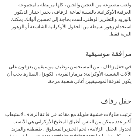
ولعب مصنوعة من العجين والجبن ، كلها مرتبطة بالمجموعة
العرقية الأوكرانية. بالنسبة لقاعة الزفاف ، يجدر اختيار الديكور
بالورود والتطريز الوطني. لست بحاجة إلى تحسين ألوانك. يمكنك
استخدام زهور بسيطة من الحقول الأوكرانية الشاسعة أو الزهور
البرية فقط.
مرافقة موسيقية
في حفل زفاف ، من المستحسن توظيف موسيقيين يعزفون على
الآلات الشعبية الأوكرانية: مزمار القربة ، الكوبزا ، القيثارة. يجب أن
يكون لفرقة الموسيقيين أغاني شعبية مرحة.
حفل زفاف
ترتيب طاولات خشبية طويلة مع مقاعد في قاعة الزفاف لاستيعاب
أكبر عدد ممكن من الناس. أطباق المطبخ الأوكراني هي الأنسب
لجدول الحفل: الزلابية ، لحم الخنزير المسلوق ، طقطقة والمزيد.
ينصح كل هذا بوابتنا www.articlewedding.com بتقديمها في خزف.