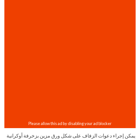
يمكن إجراء دعوات الزفاف على شكل ورق مزين بزخرفة أوكرانية