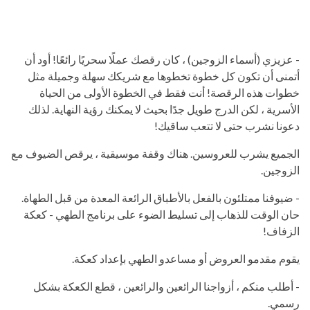
- عزيزي (أسماء الزوجين) ، كان رقصك عملًا سحريًا رائعًا! أود أن
أتمنى أن تكون كل خطوة تخطوها مع شريكك سهلة وجميلة مثل
خطوات هذه الرقصة! أنت فقط في الخطوة الأولى من الحياة
الأسرية ، لكن الدرج طويل جدًا بحيث لا يمكنك رؤية النهاية. لذلك
دعونا نشرب حتى لا تتعب ساقيك!
الجميع يشرب للعروسين. هناك وقفة موسيقية ، يرقص الضيوف مع
الزوجين.
- ضيوفنا ممتلئون بالفعل بالأطباق الرائعة المعدة من قبل الطهاة.
حان الوقت للذهاب إلى تسليط الضوء على برنامج الطهي - كعكة
الزفاف!
يقوم مقدمو العروض أو مساعدو الطهي بإعداد كعكة.
- أطلب منكم ، أزواجنا الرائعين والرائعين ، قطع الكعكة بشكل
رسمي.