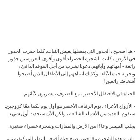
- هذا صحيح ، الجذور التي بفضلها يعيش النبات. كلما حفرت الجذور
في الأرض ، كانت الشجرة الخضراء أقوى وأقوى. للعروسين جذور
رائعة - أمهاتهم وآبائهم. دعونا نشرب من أجل الموقد الدافئ ،
وتجربة حياة الآباء ، وكذلك انتباههم إلى الأطفال الذين أصبحوا
أشخاصًا رائعين!
الجناة في الاحتفال الأخضر ، مع الضيوف ، يشربون لآبائهم.
- الأزواج الأعزاء ، يوم الزفاف الأخضر هو أول يوم لكما معًا كزوجين.
ستقوم بالعديد من الأشياء الشائعة ، ولكن الآن سيحدث أول شيء.
يجلب الميسر وعاءًا من الأرض والقفازات وشجرة خضراء صغيرة.
- ازرع هذه الشجرة معًا حتى يصبح حبك أقوى. بالنظر إلى كيفية نمو