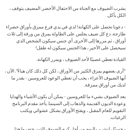
يشرب الضيوف مع الجناة من الاحتفال الأخضر. المضيف يتوقف ،
الكل يأكل.
- دعونا نحصل على الكهانة! لدي في يدي فرع ممزق بأوراق خضراء
طازجة. دع كل ضيف يجلس على الطاولة يمزق من ورقة إلى ثلاث
أوراق ، ثم مررها إلى الأخرى. أي جنس سيكون الشخص الذي
سيحصل على الأخير ، هذا الجنس سيكون له طفل!
القيادة تعطي غصينًا لأحد الضيوف ، ويمرر الكهانة.
"أرى بعضهم يمزق الكثير من الأوراق ، لكن كل ذلك كان هباءً". الآن ،
أيها الضيوف الأعزاء ، يجب أن تعطي الوعود للعروسين - بقدر ما
لديك من أوراق ممزقة.
يعد الضيوف بشيء ما للعروسين - يمكن أن يكون الأشياء والهدايا
وعودة الديون القديمة والذهاب إلى السينما. يأخذ مقدم البرنامج
التقويم للعام المقبل ، ويفتح الأوراق بشكل عشوائي ويكتب
الرغبات.
- حسنًا ، لنشرب اليوم من أجل كرم الضيوف الذين حضروا هذا