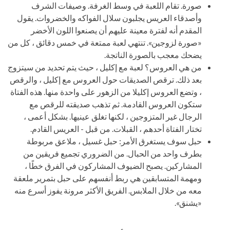
صورة. تقام اللعبة في وسط الغرفة. وصيفات الشرف
وأصدقاء العريس يجلبون سلال الفواكه والخضروات. يقول
المقدم أنه لفترة معينة عليهم أن يصنعوا اللون الأخضر
«صورة لزوجين». تنتهي لعبة ممتعة في خمس دقائق ، كل من
يضحك معجب بالصورة الناتجة.
من هي العروس؟ لعبة مع إكليل ، حيث يتم تحديد من سيتزوج
بعد ذلك. ترقص الصديقات حول العروس مع إكليل ، والرقص
، وتضع العروس إكليلا من الزهور على واحدة منها. هذه الفتاة
ستكون العروس القادمة. ثم تذهب صديقته للرقص مع
الرجال غير المتزوجين ، لكنها تغلق عينيها. بشكل أعمى ،
تختار الفتاة أحدهم ، القبلات. من قبل - العريس القادم.
حبل سوف يستغرق الأمر: حبل غسيل ، ملاعق مربوطة
بطرف واحد من الحبال. من الضروري تجميع فريقين من
المشاركين. يصبح الضيوف المشاركون في الفرق خطًا ،
ومهمة المتسابقين هي ربط أنفسهم على حبل بتمرير ملعقة
معه من خلال الملابس. الفريق الأكثر مرونة يفوز أسرع منه
«يشنق».