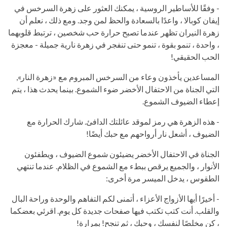
- وفقًا للأساطير الروسية ، يمكنك العثور على زهرة السرخس في
إيفان كوبالا ، واعدًا بالسعادة والحظ لمن وجد. ومع ذلك ، نعلم أن
زهرة النيران تظهر عندما تصبح حرارة حب شخصين ، ترتبط قلوبهما
، واحدة ، تنمو بقوة ، تنمو حتى تنفجر في زهرة نارية جميلة - معجزة
الحب الحقيقي!
المساعدين يأخذون وعاء من السرخس المبروم مع «زهرة النار»,
التي الجناة من الاحتفال الأخضر ضوء الشموع. بينما يحدث هذا ، يتم
إعطاء الضيوف الشموع.
- هذه الزهرة هي رمز لموقد عائلتك الدافئ. شارك الحرارة مع
الضيوف ، أشعل نار أرواحهم مع حبك أيضًا!
الجناة في الاحتفال الأخضر يضيئون شموع الضيوف ، ويطفئون
الأنوار ، والجميع يرقص ببطء مع الشموع في الظلام. عندما تنتهي
الطقوس ، يدخل الميسر مرة أخرى:
- أخيرًا أيها الأزواج الأعزاء ، أتمنى لكم التفاهم والوحدة وراحة البال
والقلب. أنت كتب تكتب فيها صفحات جديدة كل يوم. اقرئي بعضكما
، كن مخلصًا لنفسك ، وحبك ، ثم تنجح! بمرارة!