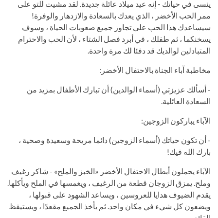
ينسى في حياتك - إنه عيد ميلاد عائلة جديدة. لقد مشيت للتو على
ممر الحب الأخضر ، الذي يعدك بالسعادة والازدهار والوفرة!
سيساعدك هذا الحب على تجاوز جميع صعوبات الحياة ، وسوف
يسخنكما ، ثم طفلك ، في أبرد فصل الشتاء ، لأن الحب والاحترام
المتبادلين لوالديك قد دفئا لك مرة واحدة.
مخاطبة آباء الجناة بالاحتفال الأخضر:
- أسألك عزيزتي (أسماء الوالدين) أن تبارك الأطفال بمزيد من
السعادة العائلية.
الآباء يباركون الزوجين:
- أن تكون حياتك (أسماء الزوجين) دائما مريحة وسعيدة وصحية ،
بارك الله فيك!
الآباء يحملون أبطال الاحتفال الأخضر «الخبز والملح» - شاكر رغيف
وملح. يمزق الزوجان قطعة من الرغيف ، ويغمسها في الملح ويأكلها.
يقدم الضيوف هدايا للعروسين ، ويساعد الشهود على قبولها ،
ويضعون كل شيء في مكان واحد. ثم يأخذ الجميع مقعدًا ، ويستيقظ
القائد.