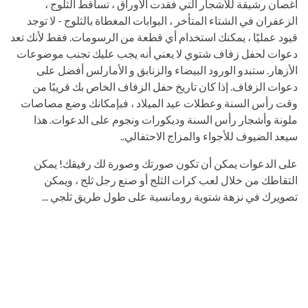
أغصان رشيقة للأشجار التي فقدت الأوراق ، تساقط الثلوج ،
الزعفران في الشتاء المتأخر ، البوابات المغطاة بالثلوج - لا توجد
قيود عمليًا ، يمكنك استخدام أي قطعة من الرسومات. فقط لأنك تعد
دعوات لحفل زفاف شتوي لا يعني أنه يجب عليك تجنب موضوعات
الأزهار. ستبدو الورود البيضاء والزنابق و الأمارلس أفضل على
دعوات الزفاف. إذا كان تاريخ حفل الزفاف الخاص بك قريبًا من
وقت رأس السنة وعطلات عيد الميلاد ، فبإمكانك وضع مصاصات
ملونة وأشجار رأس السنة وديكورات ونجوم على الدعوات. هذا
سيعد الضيوف للأجواء والمزاج الاحتفالي..
على الدعوات يمكن أن تكون صورتك وصورة لك رفيقك! يمكن
التقاطك من خلال لعب كرات الثلج أو صنع رجل ثلج ، ويمكن
تصويرك في نزهة شتوية رومانسية على طول طريق ثلجي ...