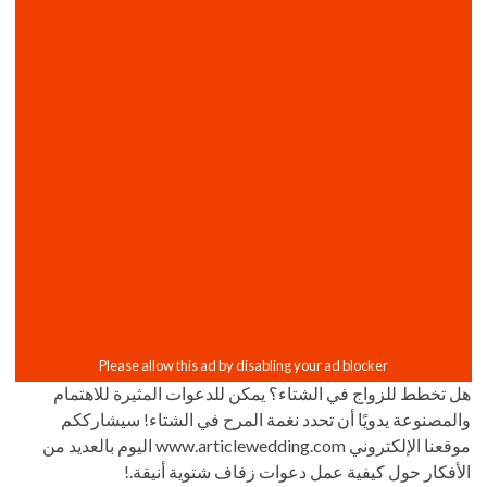
هل تخطط للزواج في الشتاء؟ يمكن للدعوات المثيرة للاهتمام
والمصنوعة يدويًا أن تحدد نغمة المرح في الشتاء! سيشارككم
موقعنا الإلكتروني www.articlewedding.com اليوم بالعديد من
الأفكار حول كيفية عمل دعوات زفاف شتوية أنيقة.!