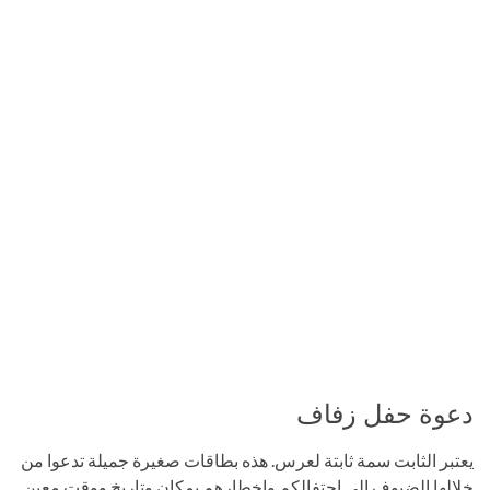
دعوة حفل زفاف
يعتبر الثابت سمة ثابتة لعرس. هذه بطاقات صغيرة جميلة تدعوا من
خلالها الضيوف إلى احتفالكم وإخطارهم بمكان وتاريخ ووقت معين