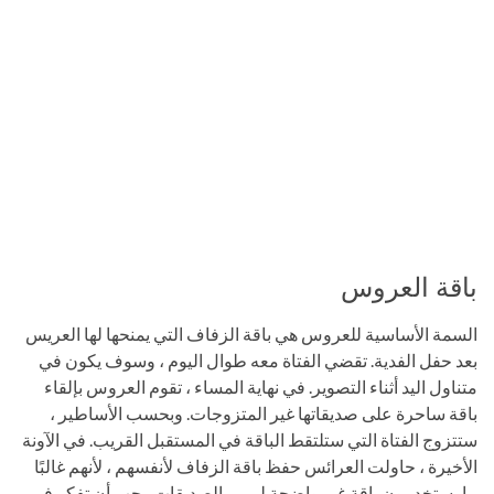
باقة العروس
السمة الأساسية للعروس هي باقة الزفاف التي يمنحها لها العريس
بعد حفل الفدية. تقضي الفتاة معه طوال اليوم ، وسوف يكون في
متناول اليد أثناء التصوير. في نهاية المساء ، تقوم العروس بإلقاء
باقة ساحرة على صديقاتها غير المتزوجات. وبحسب الأساطير ،
ستتزوج الفتاة التي ستلتقط الباقة في المستقبل القريب. في الآونة
الأخيرة ، حاولت العرائس حفظ باقة الزفاف لأنفسهم ، لأنهم غالبًا
ما يستخدمون باقة غير واضحة لرمي الصديقات. يجب أن تفكر في