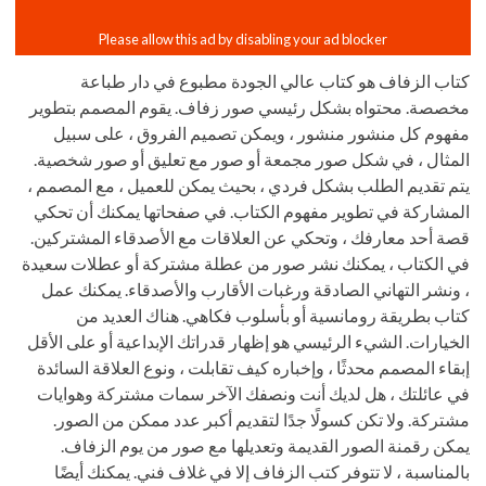
كتاب الزفاف هو كتاب عالي الجودة مطبوع في دار طباعة
مخصصة. محتواه بشكل رئيسي صور زفاف. يقوم المصمم بتطوير
مفهوم كل منشور منشور ، ويمكن تصميم الفروق ، على سبيل
المثال ، في شكل صور مجمعة أو صور مع تعليق أو صور شخصية.
يتم تقديم الطلب بشكل فردي ، بحيث يمكن للعميل ، مع المصمم ،
المشاركة في تطوير مفهوم الكتاب. في صفحاتها يمكنك أن تحكي
قصة أحد معارفك ، وتحكي عن العلاقات مع الأصدقاء المشتركين.
في الكتاب ، يمكنك نشر صور من عطلة مشتركة أو عطلات سعيدة
، ونشر التهاني الصادقة ورغبات الأقارب والأصدقاء. يمكنك عمل
كتاب بطريقة رومانسية أو بأسلوب فكاهي. هناك العديد من
الخيارات. الشيء الرئيسي هو إظهار قدراتك الإبداعية أو على الأقل
إبقاء المصمم محدثًا ، وإخباره كيف تقابلت ، ونوع العلاقة السائدة
في عائلتك ، هل لديك أنت ونصفك الآخر سمات مشتركة وهوايات
مشتركة. ولا تكن كسولًا جدًا لتقديم أكبر عدد ممكن من الصور.
يمكن رقمنة الصور القديمة وتعديلها مع صور من يوم الزفاف.
بالمناسبة ، لا تتوفر كتب الزفاف إلا في غلاف فني. يمكنك أيضًا