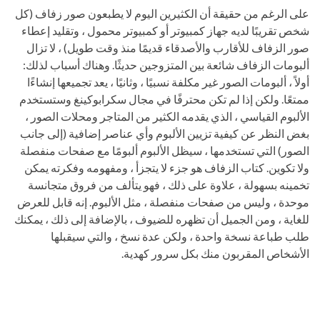
على الرغم من حقيقة أن الكثيرين اليوم لا يطبعون صور زفاف (كل
شخص تقريبًا لديه جهاز كمبيوتر أو كمبيوتر محمول ، وتقليد إعطاء
صور الزفاف للأقارب والأصدقاء قديمًا منذ وقت طويل) ، لا تزال
ألبومات الزفاف شائعة بين المتزوجين حديثًا. وهناك أسباب لذلك:
أولاً ، ألبومات الصور غير مكلفة نسبيًا ، وثانيًا ، يعد تجميعها إنشاءًا
ممتعًا. ولكن إذا لم تكن محترفًا في مجال سكرابوكينغ وستستخدم
الألبوم القياسي ، الذي يقدمه الكثير من المتاجر ومحلات الصور ،
بغض النظر عن كيفية تزيين الألبوم وأي عناصر إضافية (إلى جانب
الصور) التي تستخدمها ، سيظل الألبوم ألبومًا مع صفحات منفصلة
ولا تكوين. كتاب الزفاف هو جزء لا يتجزأ ، ومفهومه وفكرته يمكن
تخمينه بسهولة ، علاوة على ذلك ، فهو يتألف من فروق متجانسة
موحدة ، وليس من صفحات منفصلة ، مثل الألبوم. إنه قابل للعرض
للغاية ، ومن الجميل أن تظهره للضيوف ، بالإضافة إلى ذلك ، يمكنك
طلب طباعة نسخة واحدة ، ولكن عدة نسخ ، والتي سيقبلها
الأشخاص المقربون منك بكل سرور كهدية.