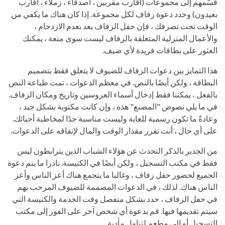
قسّمهم إلى مجموعات (أقارب مقربين ، أصدقاء ، زملاء ، أقارب
بعيدون) وحدد دعوة زفاف لكل مجموعة. إذا كان هناك ما يكفي من
الوقت تحت تصرفك ، فإن حفل الزفاف يعد بعدم الازدحام ،
والأعمال المنزلية المتعلقة بالزفاف ليست سوى متعة ، يمكنك
العثور على بطاقات فريدة لأي ضيف.
هذا التمايز بين دعوات الزفاف للضيوف لا يتعلق فقط بتصميم
البطاقة ، ولكن أيضًا بالنص. في معظم الدعوات ، تمت طباعة النص
بالفعل ، يمكننا فقط إدخال أسماء العروسين وتاريخ ومكان الزفاف.
في ما يلي نصوص "المصنع" هذه ، وإن كانت مكتوبة بشكل جيد ،
وعادةً ما تكون رسمية للغاية وليست مناسبة جدًا لمخاطبة أحبائك.
على أي حال ، أنت تقرر مقدار الوقت والمال لإنفاقه على الدعوات.
من الجدير بالذكر التحدث عن هؤلاء الشباب الذين يترابطون ليس
فقط في مكتب التسجيل ، ولكن أيضًا في الكنيسة. نادرا ما يتم دعوة
الجميع لحضور حفل زفاف ، وغالبا ما يتجمع هناك أعز الناس وأعز
الناس هناك. لذلك ، في الدعوات المصممة للضيوف المرحب بهم
في حفل الزفاف ، حدد بشكل منفصل وقت الخدمة والكنيسة التي
سيتم تقديمها فيها. قم بدعوة أي شخص آخر على الفور إلى مكتب
التسجيل أو إلى مطعم لتناول مأدبة.