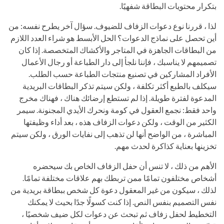
بتكرار محتويات البطاقة شفهيًا.
لذا ، قررنا نوع دعوات الزفاف للضيوف. سؤال آخر يطرح نفسه: من
أين تحصل على نماذج الدعوات؟ الحل الأبسط هو شراء العدد اللازم
من البطاقات الجاهزة في المتاجر والأكشاك المتخصصة. إذا كان
تصميمهم لا يناسبك ، فإننا نلجأ إلى دار الطباعة أو رجال الأعمال
الأفراد المشاركين في تصنيع منتجات الطباعة حسب الطلب.
سيكلف بالطبع أكثر تكلفة ، ولكن سيتم تذكر البطاقات البريدية
المدعوة لفترة طويلة. إذا لم تستطع إرضائك هناك ، فهناك مخرج
واحد فقط: نجمع العقول في كومة ونحرك الأيدي المجنونة. سيمر
الكثير من الوقت ، ولكن دعوات الزفاف هذه ، بعد أداء وظيفتها
المباشرة ، من الواضح أنها لن تذهب إلى نفايات الورق ، ولكن سيتم
تخزينها بعناية كذاكرة لحدث مهم.
الأهم من ذلك ، لا تنس أن حفل الزفاف الخاص بك سيحضره
أشخاص مختلفون تمامًا ممن تربطك بهم علاقات مختلفة تمامًا.
لذلك ، سيكون من غير المعقول دعوة كل شخص ببطاقة بريدية من
نفس التصميم بنفس النص. إذا كنت كسولًا جدًا بحيث لا يمكنك
التخطيط لحفل زفاف ثم تبحث عن دعوات لكل ضيف شخصيًا ،