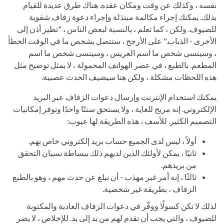
نفسه ، وكذلك عن وقت ومكان عقده. هناك طرق عديدة للقيام
بذلك. يمكنك إجراء مكالمة مبتذلة وإجراء دعوة زفاف شفوية
للضيوف. ولكن ، كما تعلم ، بالنسبة لبعض الناس ، "تطير أذن إلى
الأخرى - الذباب." على الأرجح ، ستتصل بشخص ما في الوقت الخطأ
، وسينسى شخص ما اسم العريس ، وسينسى شخص ما اسم
المطعم. بالطبع ، في عصر الهواتف المحمولة ، لا يمثل توضيح مثل
هذه اللحظات مشكلة ، ولكن هنا سيضيف الحدث عصبية.
يمكنك استخدام الإنترنت وإرسال دعوات الزفاف عبر البريد
الإلكتروني. إنه مريح للغاية ، ولا يستحق سنتًا واحدًا وتوفر إمكانيات
التصميم الكثير. للأسف ، هذه الطريقة لها عيوب:
أولاً ، ليس لدى الجميع حساب بريد إلكتروني خاص بهم.
ثانيًا ، يمكن لأولئك الذين لديهم ذلك ببساطة نسيان التحقق
من بريدهم.
ثالثًا ، إنه أمر غير مهذب - أن نبلغ عن حدث مهم ، وهو بالطبع
الزفاف ، بطريقة غير شخصية.
لذلك لا تكن كسولًا ووفّر في دعوات الزفاف العادية والمكتوبة
للضيوف ، والتي يجب أن تقدم لهم من يد إلى يد. للإخلاص ، لا يضر