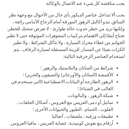
يجب مناقشة كل شيء عند الاتصال بالوكالة.
يجب ألا تتداخل عناصر الديكور بأي حال من الأحوال مع وجهة نظر
السائق. تبدو أكاليل الزهور المورقة أمام الزجاج الأمامي رائعة ،
ولكنها تزيد من خطر حدوث حالة طوارئ - لا تعرض صحتك للخطر.
تحتاج أيضًا إلى الاهتمام بتركيبات المجوهرات الموثوقة حتى لا تطير
الخواتم من غطاء محرك السيارة ، ولا تتآكل الشرائط ، ولا تطير
الكرات بعيدًا عن المسار. للزينة المستقلة لسيارة الزفاف ، يتم
استخدام العناصر الزخرفية التالية:
شرائط من الساتان والبلاستيك والزهور ؛
الأقمشة (الساتان والأورجانزا والشيفون والحرير) ؛
الزهور الطازجة أو النباتات الاصطناعية (التي تستخدم في
الغالب في الشتاء) ؛
شبكة الزهور ، والبالونات.
تماثيل أو دمى العريس مع العروس ، أشكال الحلقات ،
القلوب ، الحمام ، الطيور والحيوانات الأخرى ؛
تطبيقات ورقية ، ملصقات ، أضاليا.
أرقام مع نقوش كوميدية: عصابة العريس ، مافيا العروس.