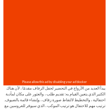
يبدأ العديد من الأزواج في التحضير لحفل الزفاف مقدمًا ، لأن هناك
الكثير الذي يتعين القيام به: تقديم طلب ، والعثور على مكان لمأدبة
احتفالية ، والتخطيط لالتقاط صورة زفاف ، وإنشاء قائمة بالضيوف.
ترتيب مهم للاحتفال هو ترتيب الموكب ، الذي سيوفر للعروسين مع