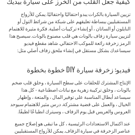
كيفية جعل القلب من الخرز على سيارة بيديك
تزيين السيارة بالكرات يبدو احتفاليًا واحتفاليًا. يمكن للأزواج
المستقبليين ببساطة تعليقهم على شبكة من شرائط التول أو
النايلون أو الساتان ، أو إنشاء تركيبات أصلية. فكرة مثيرة للاهتمام
لتزيين سيارة زفاف بالونات هي قلب مصنوع بالونات. سيصبح هذا
الرمز زخرفة رائعة للموكب الاحتفالي. شاهد مقطع فيديو
سيساعدك بشكل مستقل في إنشاء ملحق زفاف أصلي مثل:
فيديو: زخرفة سيارة DIY خطوة بخطوة
الإنتاج المشترك للحلقات على سطح السيارة ، وخلق قلب ضخم
بالونات ، وخلق تركيبة زهرية مع نباتات اصطناعية - كل هذا
سيساعد أبطال المناسبة على توفير المال ، والمتعة ، وإظهار
الخيال ، والعمل على قضية مشتركة. درس مثير للاهتمام سيوحد
العروس والعريس قبل يوم الزفاف ، وسيترك انطباعًا لطيفًا.
عند اكتمال الاستعدادات الرئيسية ، كل ما تبقى هو إصلاح جميع
عناصر الزخرفة في سيارة الزفاف. يمكن للأزواج المستقبليين