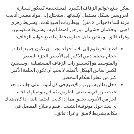
يمكن صنع خواتم الزفاف الكبيرة المستخدمة كديكور لسيارة
العروسين بشكل مستقل. لإنشائها ، ستحتاج إلى مواد مصدر: أنابيب
مرنة للماء (حوالي 2 متر) ، وبطاريات إصبع ثلاث ، وشريط زهري
ذهبي ، وحكمان خشبيان ، وزهور اصطناعية ، وشريط سكوتش ،
وغراء فائق ، ومقص. دليل خطوة بخطوة لصنع خواتم الزفاف:
قطع الخرطوم إلى ثلاثة أجزاء. يجب أن تكون جميعها ذات
أحجام مختلفة: من الأكبر إلى الأصغر. الجزء الصغير
والمتوسط ​​هو إكسسوارات الزفاف المستقبلية ، وسيصبح
الكبير أساس الهيكل بأكمله. لا يجب أن تكون الحلقة الأكبر
أكبر من قطر الحكام المحضر!
أدخل بطارية من نوع الإصبع في كل أنبوب على جانب واحد
بحيث تبرز في منتصف الطريق ، ثم قم بتوصيلها بالجانب
الحر من الأنبوب. تحقق مما إذا كانت الحلقة ثابتة. إذا كان هناك
أي شك حول موثوقية التثبيت ، فقم بإصلاح المفصل في
مكانه بشريط لاصق أو غراء فائق..