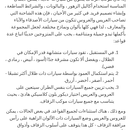
المناسبة استخدام أكاليل الزهور ، والبالونات ، والشرائط الساطعة ،
وإنشاء تصميم فريد. في كثير من الأحيان ، فإن هذه الشاحنة التي
تصاحب العريس والعروس تتكون من سيارات الأصدقاء والآباء
والمعارف ، لذا فهي كلها بألوان ونماذج مختلفة. لجعل المجموعة
بأكملها تبدو جميلة ومتناغمة ، يجب على المتزوجين حديثًا اتباع عدة
قواعد:
في المستقبل ، تقود سيارات متشابهة قدر الإمكان في
الظلال ، ويفضل ألا تكون مشرقة جدًا (أسود ، أبيض ، رمادي ،
فضي).
يتم استكمال العمود بواسطة سيارات ذات ظلال أكثر تشبعًا -
أحمر ، أصفر ، أخضر ، أزرق.
يجب تزيين جميع السيارات بنفس الطراز. سيتعين على
العروس والعريس اختيار ديكور بلون كلاسيكي هادئ ، بحيث
يتناسب مع جميع سيارات موكب الزفاف.
ومع ذلك ، هناك استثناءات لجميع القواعد. في بعض الحالات ، يمكن
للعروس والعريس وضع السيارات ذات الألوان الزاهية على رأس
مرافقة الزفاف - كل هذا يتوقف على أسلوب الزفاف وأذواق