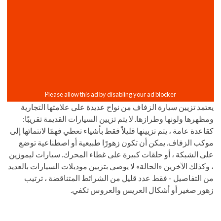
يعتمد تزيين سيارة الزفاف من نواح عديدة على علامتها التجارية
ومظهرها ولونها وطرازها. لا يتم تزيين السيارات القديمة تقريبًا:
كقاعدة عامة ، يتم تزيينها قليلاً فقط بأشياء تعطي فهمًا لانتمائها إلى
موكب الزفاف. يمكن أن تكون زهورًا طبيعية أو اصطناعية توضع
على الشبكة ، أو حلقات كبيرة على غطاء المحرك. سيارات ليموزين
، وكذلك الآخرين «الحالة» لا يوصى بتزيين موديلات السيارات بالعديد
من التفاصيل - فقط عدد قليل من الشرائط المتناقضة ، ترتيب
زهور صغير أو أشكال العريس والعروس تكفي.