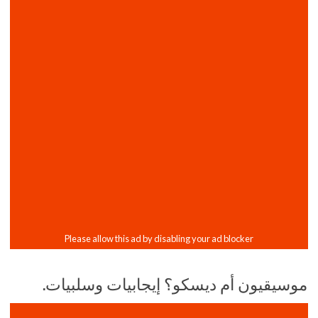
موسيقيون أم ديسكو؟ إيجابيات وسلبيات.