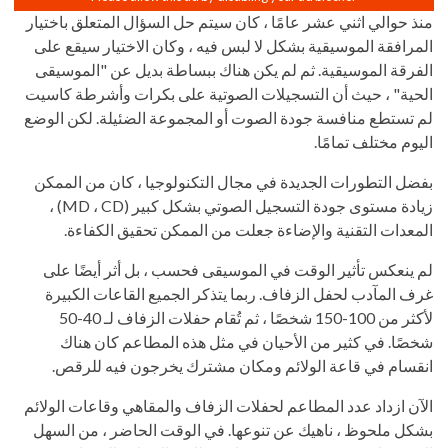
منذ حوالي اثني عشر عامًا ، كان سيتم حل السؤال المتعلق باختيار
المرافقة الموسيقية بشكل لا لبس فيه ، وكان الاختيار سيقع على
الفرقة الموسيقية. ثم لم يكن هناك ببساطة بديل عن "الموسيقى
الحية" ، حيث أن التسجيلات الصوتية على بكرات وأشرطة كاسيت
لم تستطع منافسة جودة الصوت أو المجموعة الضئيلة. لكن الوضع
اليوم مختلف تمامًا.
بفضل التطورات الجديدة في مجال التكنولوجيا ، كان من الممكن
زيادة مستوى جودة التسجيل الصوتي بشكل كبير (MD ، CD) ،
المعدات التقنية والإضاءة جعلت من الممكن تحقيق الكفاءة.
لم ينعكس تأثير الوقت في الموسيقى فحسب ، بل أثر أيضًا على
غرف المآدب لحفل الزفاف. ربما يتذكر الجميع القاعات الكبيرة
لأكثر من 100-150 شخصًا ، ثم تُقام حفلات الزفاف لـ 40-50
شخصًا. في كثير من الأحيان في مثل هذه المطاعم كان هناك
انقسام في قاعة الولائم ومكان مشترك يخرجون فيه للرقص.
الآن ازداد عدد المطاعم لحفلات الزفاف والمقاهي وقاعات الولائم
بشكل ملحوظ ، ناهيك عن تنوعها. في الوقت الحاضر ، من السهل