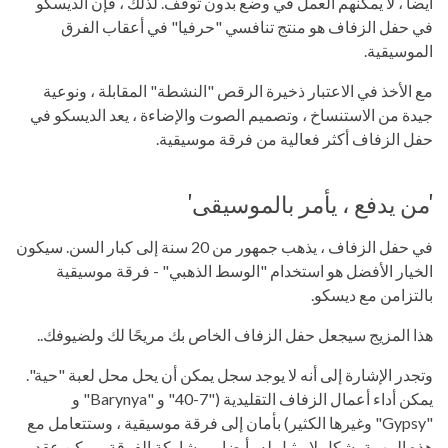
أيضا ، لا يمكنهم العمل في وضع بدون توقف. لذلك ، فإن الديسكو
في حفل الزفاف هو منتج تنافسي "حرفيا" في أعقاب الفرق
الموسيقية.
مع الأخذ في الاعتبار ذخيرة الرقص "النشطة" المقابلة ، ونوعية
جيدة من الاستنساخ ، وتصميم الصوت والإضاءة ، يعد الديسكو في
حفل الزفاف أكثر فعالية من فرقة موسيقية.
'من يدفع ، يأمر بالموسيقى'
في حفل الزفاف ، يذهب جمهور من 20 سنة إلى كبار السن. سيكون
الخيار الأفضل هو استخدام "الوسط الذهبي" - فرقة موسيقية
بالتزامن مع ديسكو.
هذا المزيج سيجعل حفل الزفاف الخاص بك مريحًا لك ولضيوفك..
وتجدر الإشارة إلى أنه لا يوجد سجل يمكن أن يحل محل لعبة "حية".
يمكن أداء أعمال الزفاف التقليدية ("7-40" و "Barynya" و
"Gypsy" وغيرها الكثير) بأمان إلى فرقة موسيقية ، وستتعامل مع
هذه المهمة بشكل لا مثيل له . أيضا ، بمشاركة الفرقة ، يمكن عقد