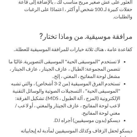
العثور على عش صغير مريح مناسب لك ، بالإضافة إلى قاعة
حفلات كبيرة لـ 100 شخص أو أكثر ، اعتمادًا على الرغبات
والطلبات.
مرافقة موسيقية. من وماذا تختار?
كقاعدة عامة ، هناك ثلاثة خيارات للمرافقة الموسيقية للعطلة..
لا تستخدم "الموسيقى الحية" الموسيقى التصويرية. غالبًا ما
تتضمن المجموعة: الطبال ، عازف الجيتار ، عازف الجيتار ،
مشغل لوحة المفاتيح ، المغني ، إلخ..
تستخدم الفرق الموسيقية (من 2-3 أشخاص) ، والتي تشبه
"الموسيقى الحية" ، التسجيلات الصوتية والوسائل التقنية
الإلكترونية (المزج ، آلة الطبول ، MDS). تشكيل الفرقة:
لاعب لوحة المفاتيح ، عازف الجيتار والمغني ، أو لاعب /
مغني لوحة المفاتيح.
ديسكو (بدون موسيقيين) أجراه DJ.
ديسكو لحفل الزفاف وكذلك الموسيقيين لمأدبة له إيجابياته