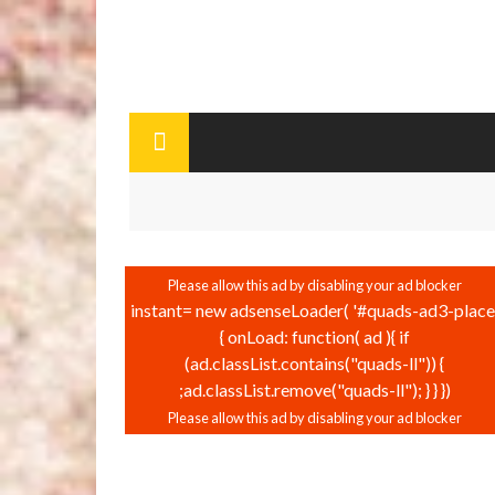
instant= new adsenseLoader( '#quads-ad3-place'
{ onLoad: function( ad ){ if
(ad.classList.contains("quads-ll")) {
ad.classList.remove("quads-ll"); } } });