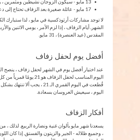
13 مايو - سيكون الزوجان نشيطين ومثمرين ، ولا يمكنهما إلا أن يحلموا بحياة هادئة وهادئة.
17 مايو - عائلة صغيرة بعد الزفاف تحتاج إلى دعم مستمر من والديها.
لا توجد مشاركات أرثوذكسية في مايو ، لذا ستبارك ا
الشهر. أيام الزفاف ، إذا لزم الأمر ، يومي الاثنين والأ
المقدس (عيد العنصرة) ، 31 مايو.
أفضل يوم لحفل زفاف
عند اختيار أفضل يوم في الشهر لحفل زفاف ، ينصح ا
قُطعت في اليوم القمري الـ 21
اليوم ، سيعيش العروسان بسعادة.
أفكار الزفاف
يسعدنا شهر مايو بألوان غنية ونضارة الربيع. لذلك ،
، وجميع ظلاله - الجير والزيتون والفستق. إذا كان الل