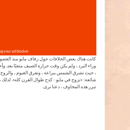
كانت هناك بعض الخلافات حول زفاف مايو منذ العصور الق
وراء البرد ، ولم يكن وقت حرارة الصيف متعبًا بعد. وأخي
، حيث تشرق الشمس ببراعة ، وتفرق الغيوم ، والروح 
شائعة: «تزوج في مايو - كدح طوال القرن كله». لذلك ،
تبرر هذه المخاوف ، دعنا نرى.