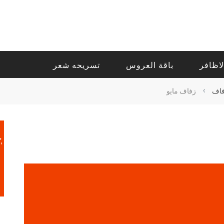
لاظافر
باقة العروس
تسريحه شعر
›
فاف
زفاف مايو
,