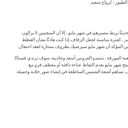
طيور - لزواج سعيد.
ديثًا بربط مصيرهم في شهر مايو ، إلا أن المنجمين لا يزالون
 ، كفترة مناسبة لحفل الزفاف. إذا كنت هادئًا بشأن القطط
 فمن المؤكد أن شهر مايو سيرضيك بظروف ممتازة لعقد احتفال.
يعية المورقة ، ستبدو العروس أسعد وجاذبية. سوف ترتدي فستانًا
سمح شهر مايو بعدم التقاط عباءة دافئة أو معطف فرو مع
يف. تساهم أشعة الشمس الساطعة في إنشاء صور خلابة وجميلة