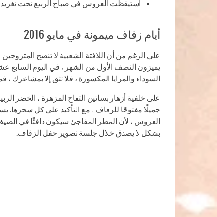
استيقظت العروس في صباح الربيع تحت تغريد ال
أيام زفاف ميمونة في مايو 2016
على الرغم من أن اللافتة الشعبية لا تنصح المتزوجين ح
يميزون النصف الأول من الشهر ، في اليوم السابع عشر
السوداء والمرايا المكسورة ، فلا تثق إلا بمشاعرك ،
على خلفية أزهار بساتين التفاح المزهرة ، الخضر الرب
جميلًا مفتوحًا للزفاف ، مع التأكيد على كل سحرها. ي
العروس ، لأن المطر المفاجئ سيكون دافئًا في الص
بشكل لا يصدق خلال جلسة تصوير حفل الزفاف.