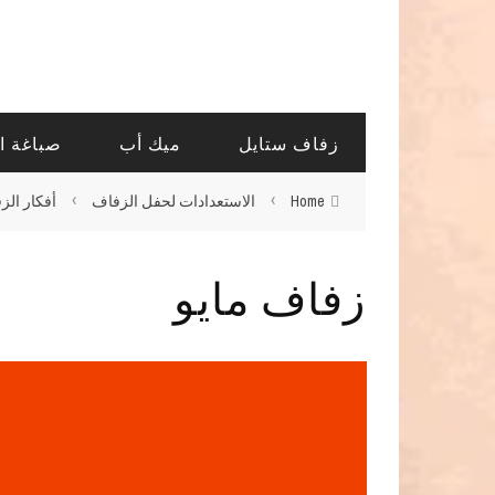
زفاف ستايل
ميك أب
صباغة ا
›
›
Home
الاستعدادات لحفل الزفاف
أفكار الز
زفاف مايو