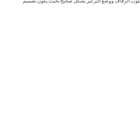
أسلوب الزفاف ووضع التركيز بشكل صحيح بحيث يكون تصميم