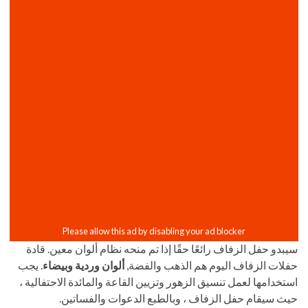
سيبدو حفل الزفاف رائعًا حقًا إذا تم منحه نظام ألوان معين. قادة
حفلات الزفاف اليوم هم الذهب والفضة,
ألوان وردية وبيضاء
. يجب
استخدامها لعمل تنسيق الزهور وتزيين القاعة والمائدة الاحتفالية ،
حيث سيقام حفل الزفاف ، وبالطبع الدعوات والفساتين.