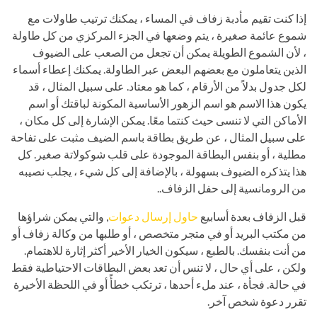
إذا كنت تقيم مأدبة زفاف في المساء ، يمكنك ترتيب طاولات مع
شموع عائمة صغيرة ، يتم وضعها في الجزء المركزي من كل طاولة
، لأن الشموع الطويلة يمكن أن تجعل من الصعب على الضيوف
الذين يتعاملون مع بعضهم البعض عبر الطاولة. يمكنك إعطاء أسماء
لكل جدول بدلاً من الأرقام ، كما هو معتاد. على سبيل المثال ، قد
يكون هذا الاسم هو اسم الزهور الأساسية المكونة لباقتك أو اسم
الأماكن التي لا تنسى حيث كنتما معًا. يمكن الإشارة إلى كل مكان ،
على سبيل المثال ، عن طريق بطاقة باسم الضيف مثبت على تفاحة
مطلية ، أو بنفس البطاقة الموجودة على قلب شوكولاتة صغير. كل
هذا يتذكره الضيوف بسهولة ، بالإضافة إلى كل شيء ، يجلب نصيبه
من الرومانسية إلى حفل الزفاف..
قبل الزفاف بعدة أسابيع
حاول إرسال دعوات
, والتي يمكن شراؤها
من مكتب البريد أو في متجر متخصص ، أو طلبها من وكالة زفاف أو
من أنت بنفسك. بالطبع ، سيكون الخيار الأخير أكثر إثارة للاهتمام.
ولكن ، على أي حال ، لا تنس أن تعد بعض البطاقات الاحتياطية فقط
في حالة. فجأة ، عند ملء أحدها ، ترتكب خطأً أو في اللحظة الأخيرة
تقرر دعوة شخص آخر.