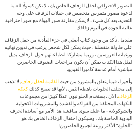
للتصوير الاحترافي لحفل الزفاف الخاص بك ، لا تكن كسولًا للغاية
لدعوة مصور متمرس متخصص في حفلات الزفاف على وجه
التحديد. بعد كل شيء ، لا يمكن مقارنة صور الهواة مع صور احترافية
عالية الجودة في ألبوم زفافك.
مقدما ، تأكد من وجود كتاب أصلي في جزء المأدبة من حفل الزفاف
على طاولة منفصلة ، حيث يمكن لكل شخص يرغب في تدوين تهانيه
ورغباته للعروسين ، وربما مشاركة انطباعاتهم حول الزفاف. بديل
لمثل هذا الكتاب يمكن أن يكون مراجعات الضيوف الحاضرين
مباشرة أمام عدسة كاميرا الفيديو.
وأخيرا ، فيما يتعلق بالمشورة من حيث
القائمة لحفل زفاف
, لا تذهب
إلى مختلف الحلويات باهظة الثمن ، لأنها قد تصبح كذلك
كعكة
الزفاف
. الآن ، يستخدم الحلوانيون عددًا كبيرًا من مجموعات
النكهات المختلفة من الفواكه والقشدة والمشروبات الكحولية
والشوكولاتة - ما عليك سوى مناقشة هذا الأمر مع أساتذة الحرف
اليدوية الخاصة بك ، وسيكون احتفال الزفاف الخاص بك هو
"الحلوة" الأكثر روعة لجميع الحاضرين!