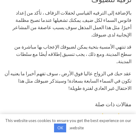
بالإضافة إلى الترفيه القياسي لحفلات الزفاف ، تأكد من إعداد
فانوس السماء لكل ضيف. يمكنك تشغيلها عندما تصبح مظلمة
أخيرًا. مثل هذا العمل المذهل سوف يسبب عاصفة من المشاعر
الإيجابية لدى ضيوفك.
قد تنتهي الأمسية بتحية يمكن لضيوفك الإعجاب بها مباشرة من
سطح المدينة. ومع ذلك ، يجب تنسيق إطلاقه أيضًا مع سلطات
المدينة..
عقد حبك في الزواج عاليا فوق الأرض ، سوف تفهم أخيرا ما يعنيه أن
تكون في السماء السابعة بسعادة! وسيتذكر ضيوفك مثل هذا
الاحتفال غير العادي لفترة طويلة!
مقالات ذات صلة
أفضل 8 أفكار لحفل زفاف صيفي
This website uses cookies to ensure you get the best experience on our
زفاف الشاطئ: أنيق وخلاق!
OK
website.
حفل زفاف في الجزر ... لماذا لا؟