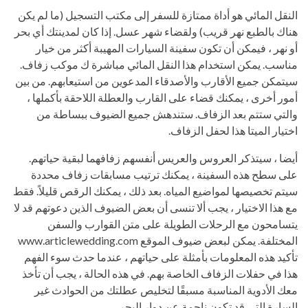
النقل المائي هو أداة ممتازة للسفر إلى مكتب التسجيل (ما لم يكن
هناك بالطبع نهر قريب) ولقضاء شهر عسل. إذا كان لمدينتك أي بحر
أو نهر ، فيمكن أن تكون سفينة السيارات المهيبة أكثر من خيار
مناسب. يمكن استخدام هذا النقل المائي مباشرة ك موكب زفاف.
سيتمكن جميع الأقارب والأصدقاء المدعوين من استيعابهم. من بين
أمور أخرى ، يمكنك قضاء على القارب والعطلة اللاحقة بأكملها ،
والتي ستتم بعد الزفاف. ستندهش جميع الضيوف ببساطة من
اختيار الميتا هذا لحفل الزفاف.
أيضا ، سيتذكر العروس والعريس أنفسهم زفافهما لبقية حياتهم.
على سطح هذه السفينة ، يمكنك ترتيب مسابقات زفاف محددة
سيتم تخصيصها لمواضيع المياه. بعد ذلك ، يمكنك الرقص قليلاً. فقط
مع هذا الاختيار ، يجب ألا تنسى أن بعض الضيوف الذين دعوتهم قد لا
يتسامحون مع الرحلات الطويلة على متن القوارب والسفن
المختلفة. يمكن لبعض ضيوف الموقع www.articlewedding.com
تأكيد هذه المعلومات بأمثلة على حياتهم ، عندما حدث سوء الفهم
هذا في حفلات الزفاف الخاصة بهم. في هذه الحالة ، يجب أن تأخذ
معك الأدوية المناسبة مسبقًا لتخليص عطلتك من الحوادث غير
السارة التي قد تكون ناجمة عن دوار البحر.