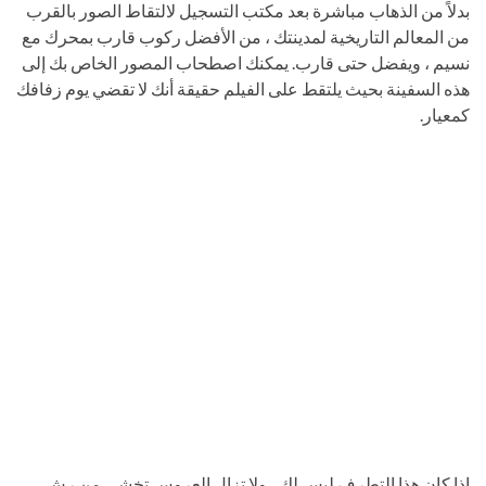
بدلاً من الذهاب مباشرة بعد مكتب التسجيل لالتقاط الصور بالقرب
من المعالم التاريخية لمدينتك ، من الأفضل ركوب قارب بمحرك مع
نسيم ، ويفضل حتى قارب. يمكنك اصطحاب المصور الخاص بك إلى
هذه السفينة بحيث يلتقط على الفيلم حقيقة أنك لا تقضي يوم زفافك
كمعيار.
إذا كان هذا التطرف ليس لك ، ولا تزال العروس تخشى من رش