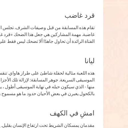
قرد غاضب
تقام هذه المسابقة من قبل وصيفات الشرف. تجلس الفتا
غاضبة. مهمة المشاركين هي جعل هذا الضحك «قرد غاض
الفتاة الرائدة أن تحاول جاهدًا ألا تضحك ليس فقط على
ليانا
هذه اللعبة مثالية لحفلة شاطئ على طراز هاواي. تن
الموسيقى السريعة. جوهر المسابقة: لإزالة تلك الأجزاء
منها - الذي سيكون حبله في نهاية الموسيقى أطول ، يفو
بالكحول يعبرن في بعض الأحيان حدود ما هو مسموح به
امشِ في الكهف
مقدمان يمسكان الشريط تحت ارتفاع الإنسان بقليل. ي