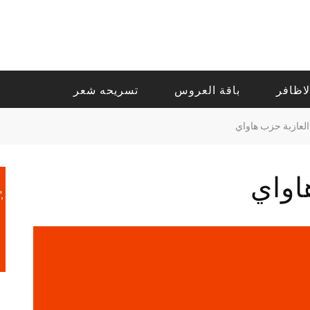
لاظافر
باقة العروس
تسريحه شعر
لعازبة حزب هاواي
اواي
,