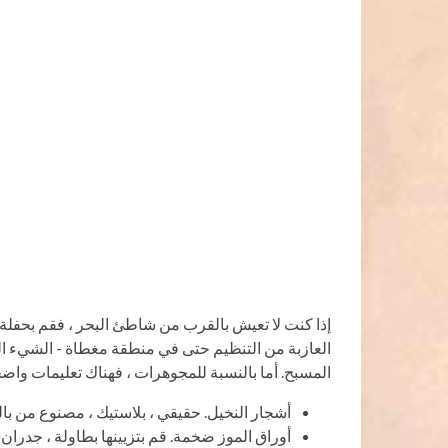
إذا كنت لا تعيش بالقرب من شاطئ البحر ، فقم بحفلة
العازبة من التنظيم حتى في منطقة مغطاة - الشيء ا
المسبح. أما بالنسبة للمجوهرات ، فهناك تعليمات واض
أشجار النخيل. حقيقي ، بلاستيك ، مصنوع من بالون
أوراق الموز ضخمة. قم بتزيينها بطاولة ، جدران 