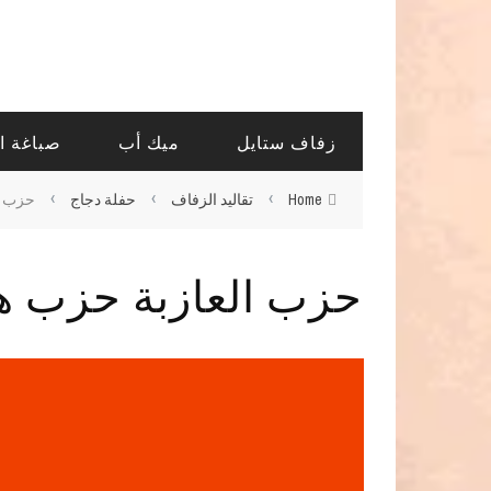
زفاف ستايل
ميك أب
صباغة ا
›
›
›
Home
تقاليد الزفاف
حفلة دجاج
حزب ا
حزب العازبة حزب ه