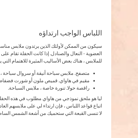
اللباس الواجب ارتداؤه
سيكون من الممكن لأولئك الذين يرتدون ملابس مناسبة 
العضوية - النعال والصنادل. إذا كانت الحفلة تقام على
للملابس ، هناك بعض الأساليب المثيرة للاهتمام التي ي
متصفح. ملابس سباحة أنيقة أو سروال سباحة ، 
مقيم في هاواي. قميص ملون أو شورت فضفاض أ
راقصة حولا. تنورة خاصة ، ملابس السباحة.
ليا هو ملحق نموذجي من هاواي مطلوب في هذه الحفلة.
اتباع قواعد اللباس ، فإن ارتداء لي على ملابسهم العا
لا تنسى القبعة التي ستحميك من أشعة الشمس السا