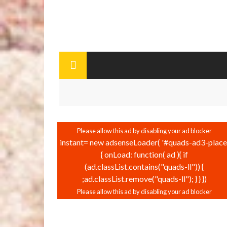
instant= new adsenseLoader( '#quads-ad3-place'
{ onLoad: function( ad ){ if
(ad.classList.contains("quads-ll")) {
ad.classList.remove("quads-ll"); } } });