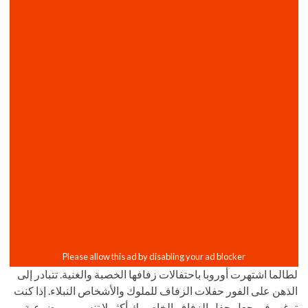
لطالما اشتهرت أوروبا باحتفالات زفافها الخصبة والغنية. تتبادر إلى
الذهن على الفور حفلات الزفاف للملوك والأشخاص النبلاء. إذا كنت
ترغب في جعل حفل الزفاف الخاص بك أكثر لا تنسى وموضوعية ،